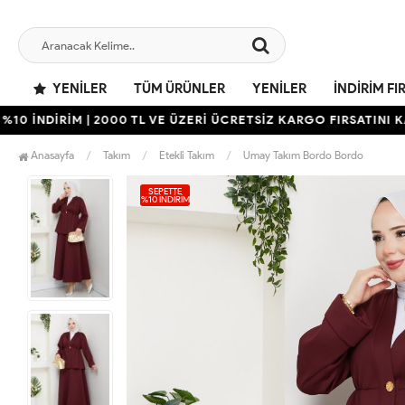
YENILER
TÜM ÜRÜNLER
YENILER
İNDIRIM FI
NDİRİM | 2000 TL VE ÜZERİ ÜCRETSİZ KARGO FIRSATINI KAÇIRM
Anasayfa
Takım
Etekli Takım
Umay Takım Bordo Bordo
SEPETTE
%10 İNDIRIM