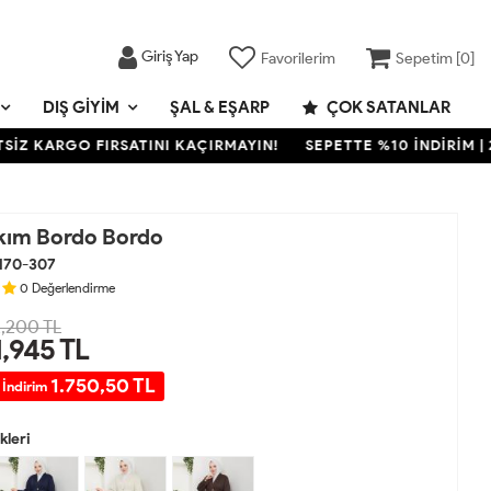
Giriş Yap
Favorilerim
Sepetim [
0
]
DIŞ GIYIM
ŞAL & EŞARP
ÇOK SATANLAR
KARGO FIRSATINI KAÇIRMAYIN!
SEPETTE %10 İNDİRİM | 2000
kım Bordo Bordo
170-307
0
Değerlendirme
,200 TL
1,945
TL
1.750,50 TL
 İndirim
leri