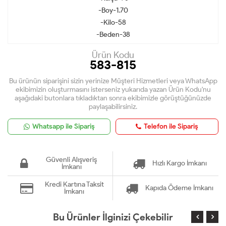
-Boy-1.70
-Kilo-58
-Beden-38
Ürün Kodu
583-815
Bu ürünün siparişini sizin yerinize Müşteri Hizmetleri veya WhatsApp
ekibimizin oluşturmasını isterseniz yukarıda yazan Ürün Kodu'nu
aşağıdaki butonlara tıkladıktan sonra ekibimizle görüştüğünüzde
paylaşabilirsiniz.
Whatsapp ile Sipariş
Telefon ile Sipariş
Güvenli Alışveriş
Hızlı Kargo İmkanı
İmkanı
Kredi Kartına Taksit
Kapıda Ödeme İmkanı
İmkanı
Bu Ürünler İlginizi Çekebilir