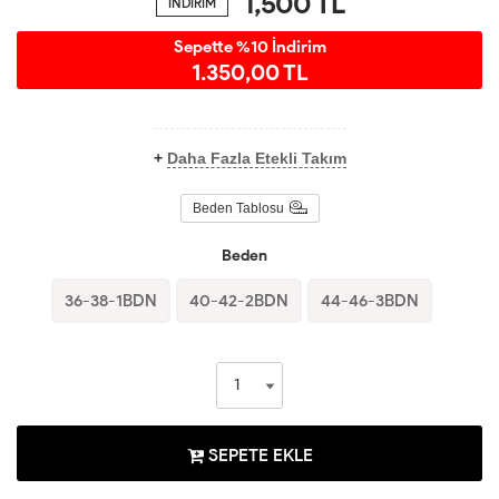
1,500
TL
İNDİRİM
Sepette %10 İndirim
1.350,00 TL
+
Daha Fazla Etekli Takım
Beden Tablosu
Beden
36-38-1BDN
40-42-2BDN
44-46-3BDN
SEPETE EKLE