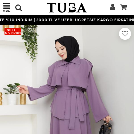
menü
 %10 İNDİRİM | 2000 TL VE ÜZERİ ÜCRETSİZ KARGO FIRSATINI 
SEPETTE
%10 İNDIRIM