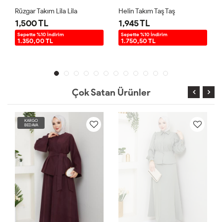
Rüzgar Takım Lila Lila
Helin Takım Taş Taş
1,500 TL
1,945 TL
Sepette %10 İndirim
Sepette %10 İndirim
1.350,00 TL
1.750,50 TL
Çok Satan Ürünler
KARGO
BEDAVA