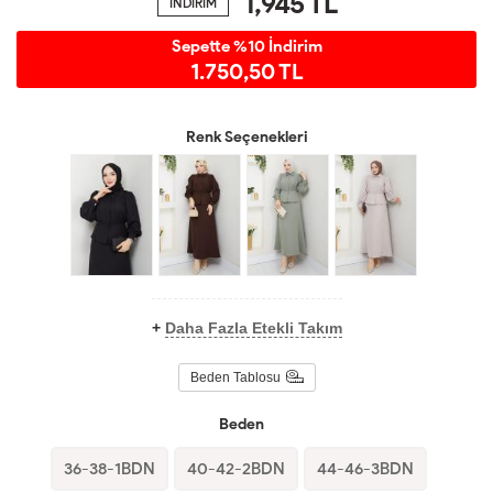
1,945
TL
İNDİRİM
Sepette %10 İndirim
1.750,50 TL
Renk Seçenekleri
+
Daha Fazla Etekli Takım
Beden Tablosu
Beden
36-38-1BDN
40-42-2BDN
44-46-3BDN