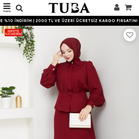
menü
%10 İNDİRİM | 2000 TL VE ÜZERİ ÜCRETSİZ KARGO FIRSATINI K
SEPETTE
%10 İNDIRIM