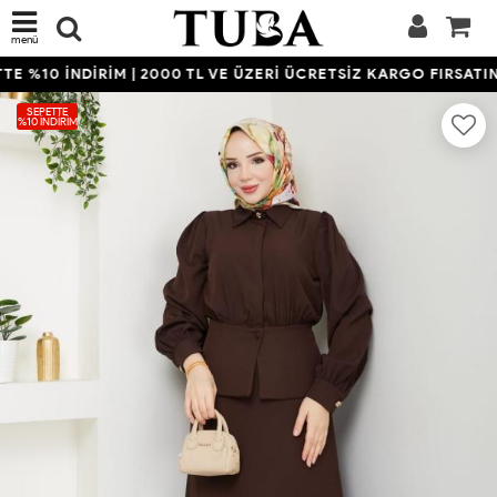
menü
E %10 İNDİRİM | 2000 TL VE ÜZERİ ÜCRETSİZ KARGO FIRSATINI
SEPETTE
%10 İNDIRIM