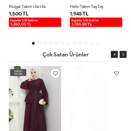
Rüzgar Takım Lila Lila
Helin Takım Taş Taş
1,500 TL
1,945 TL
Sepette %10 İndirim
Sepette %10 İndirim
1.350,00 TL
1.750,50 TL
Çok Satan Ürünler
KARGO
BEDAVA