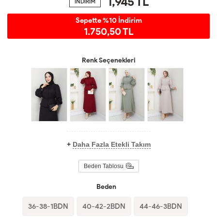
1,945
TL
İNDİRİM
Sepette %10 İndirim
1.750,50 TL
Renk Seçenekleri
+
Daha Fazla Etekli Takım
Beden Tablosu
Beden
36-38-1BDN
40-42-2BDN
44-46-3BDN