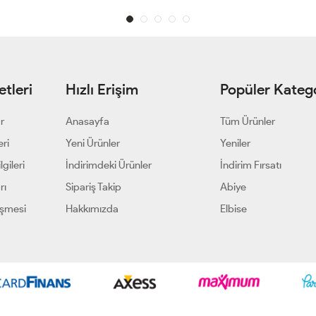
tleri
Hızlı Erişim
Popüler Katego
ar
Anasayfa
Tüm Ürünler
eri
Yeni Ürünler
Yeniler
gileri
İndirimdeki Ürünler
İndirim Fırsatı
rı
Sipariş Takip
Abiye
eşmesi
Hakkımızda
Elbise