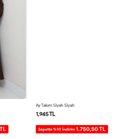
Ay Takım Siyah Siyah
Be
1,945 TL
1
TL
1.750,50 TL
Sepette %10 İndirim
S