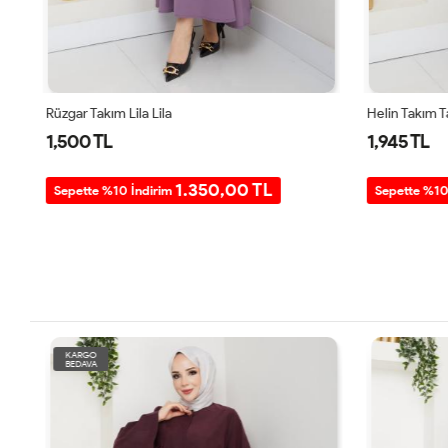
Rüzgar Takım Lila Lila
Helin Takım T
1,500 TL
1,945 TL
1.350,00 TL
Sepette %10 İndirim
Sepette %10
KARGO
BEDAVA