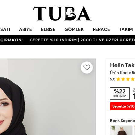
RSATI
ABIYE
ELBISE
GÖMLEK
FERACE
TAKIM
AYIN!
SEPETTE %10 İNDİRİM | 2000 TL VE ÜZERİ ÜCRETSİZ K
Helin Tak
Ürün Kodu:
5
5.0
2
%22
İNDİRİM
Sepette %10
Renk Seçenek