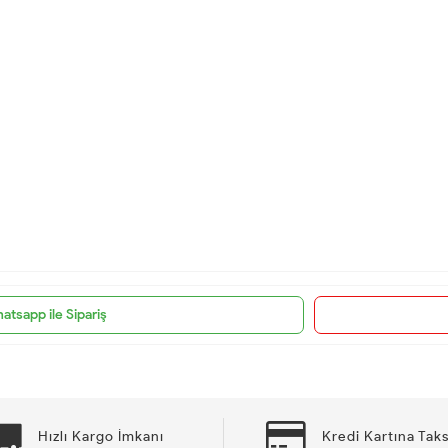
atsapp ile Sipariş
Hızlı Kargo İmkanı
Kredi Kartına Taks