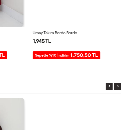
Umay Takım Bordo Bordo
Um
1,945 TL
1
TL
1.750,50 TL
Sepette %10 İndirim
S