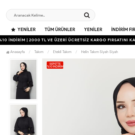
YENILER
TÜM ÜRÜNLER
YENILER
İNDIRIM FI
DİRİM | 2000 TL VE ÜZERİ ÜCRETSİZ KARGO FIRSATINI KAÇIRM
Anasayfa
Takım
Etekli Takım
Helin Takım Siyah Siyah
SEPETTE
%10 İNDIRIM