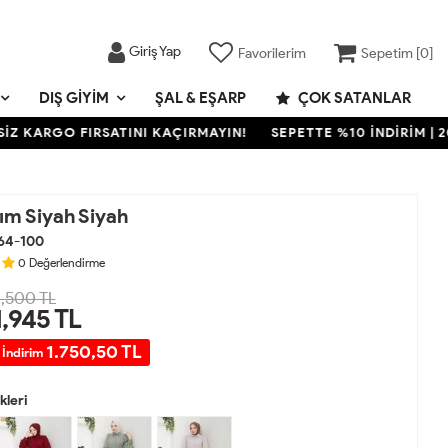
Giriş Yap
Favorilerim
Sepetim [
0
]
DIŞ GIYIM
ŞAL & EŞARP
ÇOK SATANLAR
ARGO FIRSATINI KAÇIRMAYIN!
SEPETTE %10 İNDİRİM | 2000 
ım Siyah Siyah
64-100
0
Değerlendirme
,500 TL
1,945
TL
1.750,50 TL
 İndirim
leri