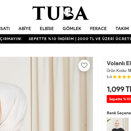
RSATI
ABIYE
ELBISE
GÖMLEK
FERACE
TAKIM
YIN!
SEPETTE %10 İNDİRİM | 2000 TL VE ÜZERİ ÜCRETSİZ K
Volanlı 
Ürün Kodu:
1
5.0
1,099
T
Sepette %10
Renk Seçenek