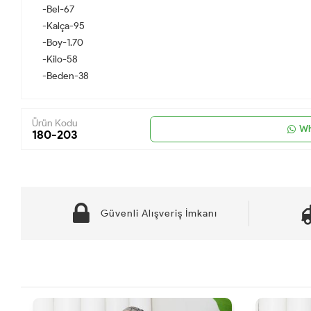
-Bel-67
-Kalça-95
-Boy-1.70
-Kilo-58
-Beden-38
Ürün Kodu
Wh
180-203
Güvenli Alışveriş İmkanı