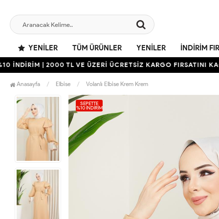
YENILER
TÜM ÜRÜNLER
YENILER
İNDIRIM FI
DİRİM | 2000 TL VE ÜZERİ ÜCRETSİZ KARGO FIRSATINI KAÇIRMA
Anasayfa
Elbise
Volanlı Elbise Krem Krem
SEPETTE
%10 İNDIRIM