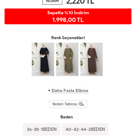
2,220
TL
İNDİRİM
Sepette %10 İndirim
1.998,00 TL
Renk Seçenekleri
+
Daha Fazla Elbise
Beden Tablosu
Beden
36-38-1BEDEN
40-42-44-2BEDEN