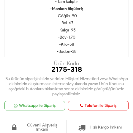
- Tam kalıptır
-Manken ölçüleri;
-Göğüs-90
-Bel-67
-Kalça-95
-Boy-1.70
-Kilo-58
-Beden-38
Ürün Kodu
2175-318
Bu ürünün siparişini sizin yerinize Müşteri Hizmetleri veya WhatsApp
ekibimizin oluşturmasını isterseniz yukarıda yazan Ürün Kodu'nu
aşağıdaki butonlara tıkladıktan sonra ekibimizle görüştüğünüzde
paylaşabilirsiniz.
Whatsapp ile Sipariş
Telefon ile Sipariş
Güvenli Alışveriş
Hızlı Kargo İmkanı
İmkanı