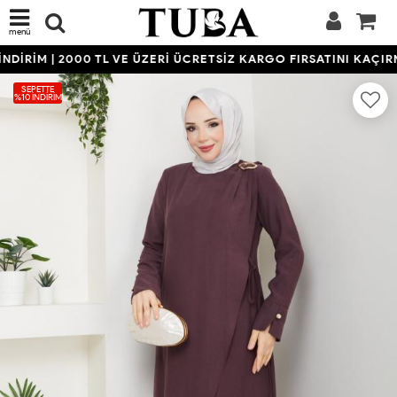
menü
İRİM | 2000 TL VE ÜZERİ ÜCRETSİZ KARGO FIRSATINI KAÇIRMA
SEPETTE
%10 İNDIRIM