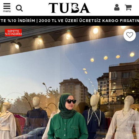
menü
 %10 İNDİRİM | 2000 TL VE ÜZERİ ÜCRETSİZ KARGO FIRSATINI 
SEPETTE
%10 İNDIRIM