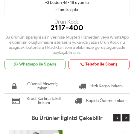
-3 beden 46-48 uyumlu
- Tam kalıptır
Ürün Kodu
2117-400
Bu ürünün siparişini sizin yerinize Müşteri Hizmetleri veya WhatsApp
ekibimizin oluşturmasını isterseniz yukarıda yazan Ürün Kodu'nu
aşağıdaki butonlara tıkladıktan sonra ekibimizle görüştüğünüzde
paylaşabilirsiniz.
Whatsapp ile Sipariş
Telefon ile Sipariş
Güvenli Alışveriş
Hızlı Kargo İmkanı
İmkanı
Kredi Kartına Taksit
Kapıda Ödeme İmkanı
İmkanı
Bu Ürünler İlginizi Çekebilir