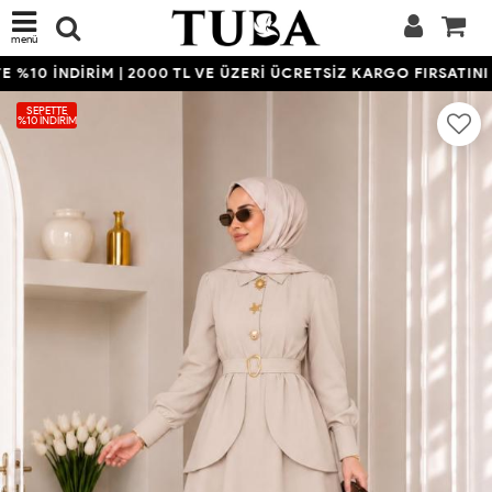
menü
%10 İNDİRİM | 2000 TL VE ÜZERİ ÜCRETSİZ KARGO FIRSATINI 
SEPETTE
%10 İNDIRIM