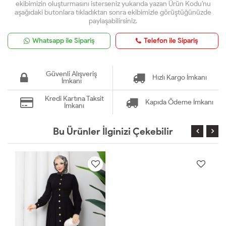
ekibimizin oluşturmasını isterseniz yukarıda yazan Ürün Kodu'nu
aşağıdaki butonlara tıkladıktan sonra ekibimizle görüştüğünüzde
paylaşabilirsiniz.
Whatsapp ile Sipariş
Telefon ile Sipariş
Güvenli Alışveriş
Hızlı Kargo İmkanı
İmkanı
Kredi Kartına Taksit
Kapıda Ödeme İmkanı
İmkanı
Bu Ürünler İlginizi Çekebilir