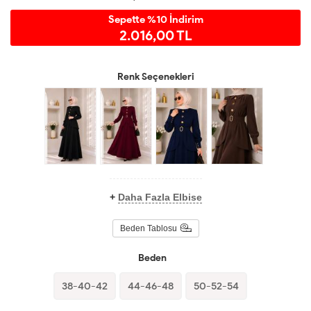
Sepette %10 İndirim
2.016,00 TL
Renk Seçenekleri
+
Daha Fazla Elbise
Beden Tablosu
Beden
38-40-42
44-46-48
50-52-54