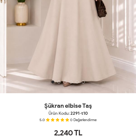
Şükran elbise Taş
Ürün Kodu:
2291-t10
5.0
0
Değerlendirme
2,240
TL