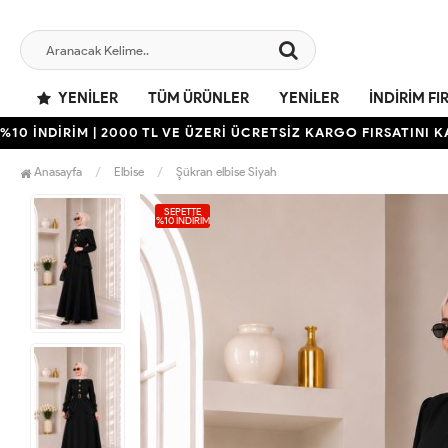
YENILER
TÜM ÜRÜNLER
YENILER
İNDIRIM FI
NDİRİM | 2000 TL VE ÜZERİ ÜCRETSİZ KARGO FIRSATINI KAÇIRM
Anasayfa
Elbise
Şükran elbise Siyah
SEPETTE
%10 İNDIRIM