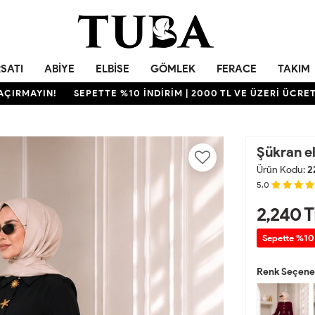
RSATI
ABIYE
ELBISE
GÖMLEK
FERACE
TAKIM
AYIN!
SEPETTE %10 İNDİRİM | 2000 TL VE ÜZERİ ÜCRETSİZ 
Şükran el
Ürün Kodu:
2
5.0
2,240
T
Sepette %10
Renk Seçenek