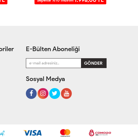
Sepette %10 İndirim
S
riler
E-Bülten Aboneliği
Sosyal Medya