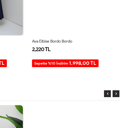
Ava Elbise Bordo Bordo
Av
2,220 TL
2
TL
1.998,00 TL
Sepette %10 İndirim
S