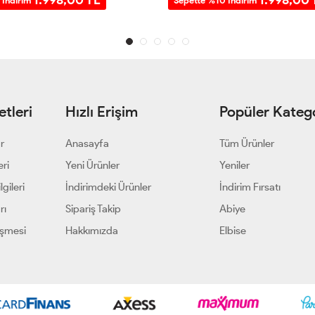
 İndirim
Sepette %10 İndirim
tleri
Hızlı Erişim
Popüler Katego
ar
Anasayfa
Tüm Ürünler
eri
Yeni Ürünler
Yeniler
gileri
İndirimdeki Ürünler
İndirim Fırsatı
rı
Sipariş Takip
Abiye
eşmesi
Hakkımızda
Elbise