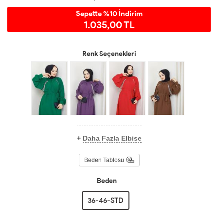
Sepette %10 İndirim
1.035,00 TL
Renk Seçenekleri
+
Daha Fazla Elbise
Beden Tablosu
Beden
36-46-STD