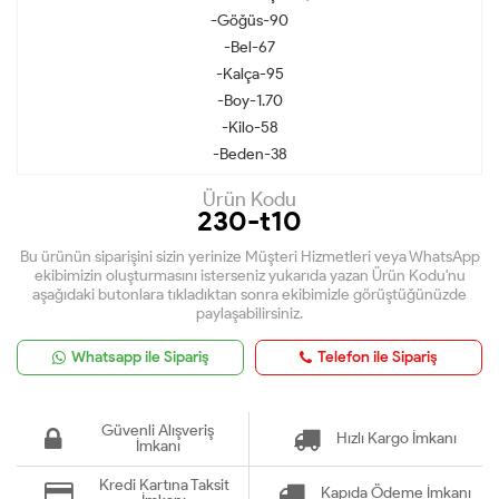
-Göğüs-90
-Bel-67
-Kalça-95
-Boy-1.70
-Kilo-58
-Beden-38
Ürün Kodu
230-t10
Bu ürünün siparişini sizin yerinize Müşteri Hizmetleri veya WhatsApp
ekibimizin oluşturmasını isterseniz yukarıda yazan Ürün Kodu'nu
aşağıdaki butonlara tıkladıktan sonra ekibimizle görüştüğünüzde
paylaşabilirsiniz.
Whatsapp ile Sipariş
Telefon ile Sipariş
Güvenli Alışveriş
Hızlı Kargo İmkanı
İmkanı
Kredi Kartına Taksit
Kapıda Ödeme İmkanı