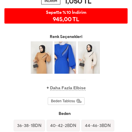
1,050
TL
İNDİRİM
Sepette %10 İndirim
945,00 TL
Renk Seçenekleri
+
Daha Fazla Elbise
Beden Tablosu
Beden
36-38-1BDN
40-42-2BDN
44-46-3BDN