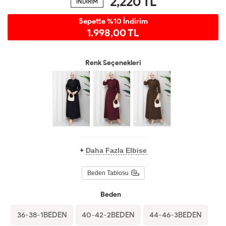
2,220
TL
İNDİRİM
Sepette %10 İndirim
1.998,00 TL
Renk Seçenekleri
+
Daha Fazla Elbise
Beden Tablosu
Beden
36-38-1BEDEN
40-42-2BEDEN
44-46-3BEDEN