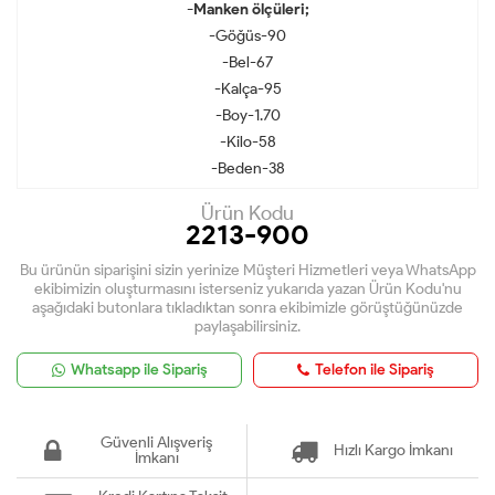
-Manken ölçüleri;
-Göğüs-90
-Bel-67
-Kalça-95
-Boy-1.70
-Kilo-58
-Beden-38
Ürün Kodu
2213-900
Bu ürünün siparişini sizin yerinize Müşteri Hizmetleri veya WhatsApp
ekibimizin oluşturmasını isterseniz yukarıda yazan Ürün Kodu'nu
aşağıdaki butonlara tıkladıktan sonra ekibimizle görüştüğünüzde
paylaşabilirsiniz.
Whatsapp ile Sipariş
Telefon ile Sipariş
Güvenli Alışveriş
Hızlı Kargo İmkanı
İmkanı