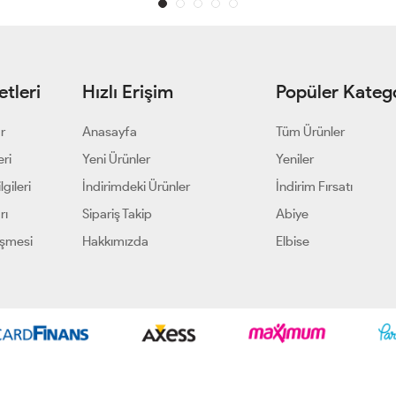
tleri
Hızlı Erişim
Popüler Katego
ar
Anasayfa
Tüm Ürünler
eri
Yeni Ürünler
Yeniler
gileri
İndirimdeki Ürünler
İndirim Fırsatı
rı
Sipariş Takip
Abiye
eşmesi
Hakkımızda
Elbise
Geliştir - powered by innovation