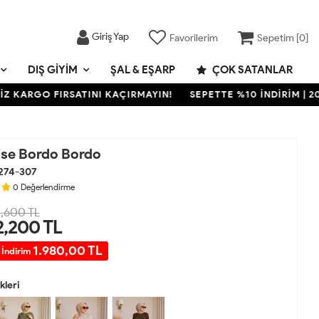
Giriş Yap
Favorilerim
Sepetim [
0
]
DIŞ GIYIM
ŞAL & EŞARP
ÇOK SATANLAR
RGO FIRSATINI KAÇIRMAYIN!
SEPETTE %10 İNDİRİM | 2000 TL
bise Bordo Bordo
274-307
0
Değerlendirme
,600 TL
2,200
TL
1.980,00 TL
 İndirim
leri