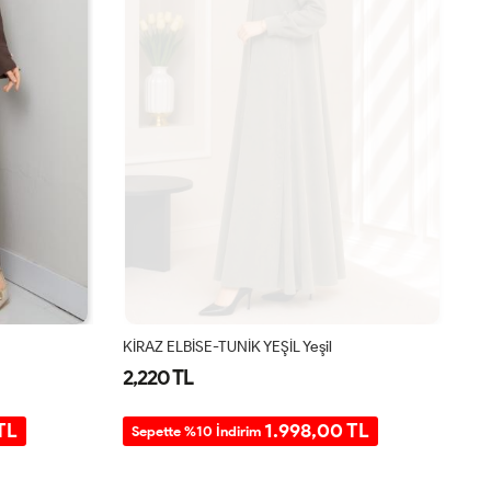
KİRAZ ELBİSE-TUNİK YEŞİL Yeşil
Ni
2,220 TL
2
TL
1.998,00 TL
Sepette %10 İndirim
S