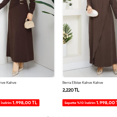
ahve Kahve
Berra Elbise Kahve Kahve
2,220 TL
1.998,00 TL
1.998,00 
 İndirim
Sepette %10 İndirim