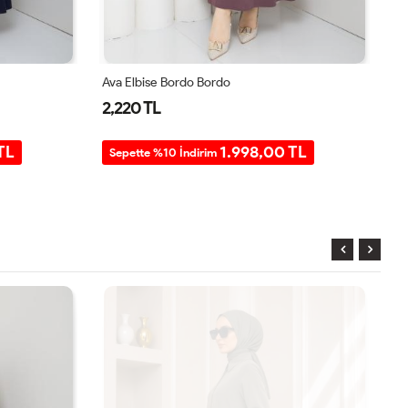
Ava Elbise Bordo Bordo
Av
2,220 TL
2
TL
1.998,00 TL
Sepette %10 İndirim
S