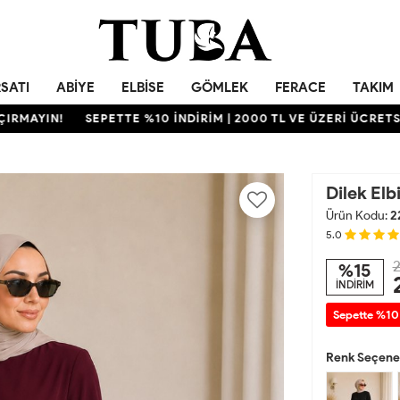
RSATI
ABIYE
ELBISE
GÖMLEK
FERACE
TAKIM
IN!
SEPETTE %10 İNDİRİM | 2000 TL VE ÜZERİ ÜCRETSİZ KA
Dilek El
Ürün Kodu:
2
5.0
2
%15
İNDİRİM
Sepette %10
Renk Seçenek