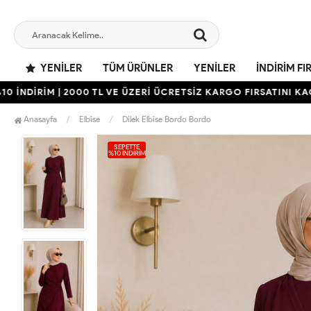
YENILER
TÜM ÜRÜNLER
YENILER
İNDIRIM FI
İRİM | 2000 TL VE ÜZERİ ÜCRETSİZ KARGO FIRSATINI KAÇIRMAY
Anasayfa
Elbise
Dilek Elbise Bordo Bordo
SEPETTE
%10 İNDIRIM