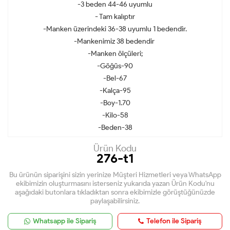
-3 beden 44-46 uyumlu
- Tam kalıptır
-Manken üzerindeki 36-38 uyumlu 1 bedendir.
-Mankenimiz 38 bedendir
-Manken ölçüleri;
-Göğüs-90
-Bel-67
-Kalça-95
-Boy-1.70
-Kilo-58
-Beden-38
Ürün Kodu
276-t1
Bu ürünün siparişini sizin yerinize Müşteri Hizmetleri veya WhatsApp
ekibimizin oluşturmasını isterseniz yukarıda yazan Ürün Kodu'nu
aşağıdaki butonlara tıkladıktan sonra ekibimizle görüştüğünüzde
paylaşabilirsiniz.
Whatsapp ile Sipariş
Telefon ile Sipariş