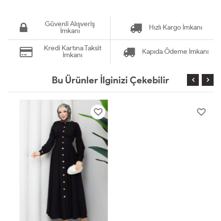
Güvenli Alışveriş
Hızlı Kargo İmkanı
İmkanı
Kredi Kartına Taksit
Kapıda Ödeme İmkanı
İmkanı
Bu Ürünler İlginizi Çekebilir