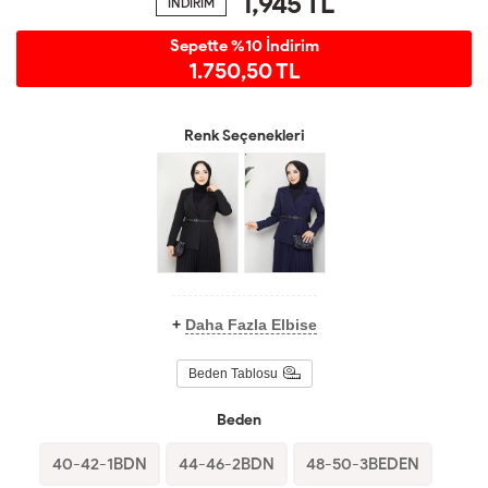
1,945
TL
İNDİRİM
Sepette %10 İndirim
1.750,50 TL
Renk Seçenekleri
+
Daha Fazla Elbise
Beden Tablosu
Beden
40-42-1BDN
44-46-2BDN
48-50-3BEDEN