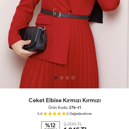
Ceket Elbise Kırmızı Kırmızı
Ürün Kodu:
276-t1
5.0
0
Değerlendirme
2,200 TL
%12