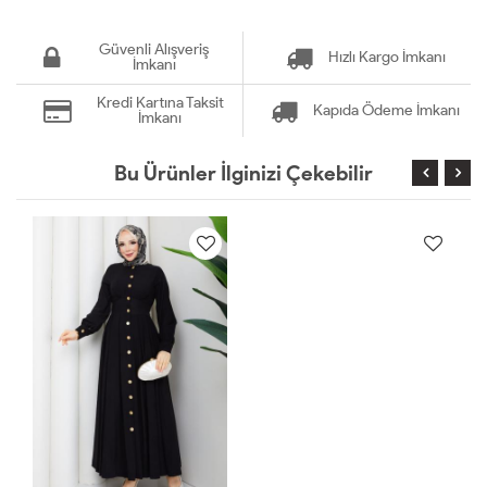
Güvenli Alışveriş
Hızlı Kargo İmkanı
İmkanı
Kredi Kartına Taksit
Kapıda Ödeme İmkanı
İmkanı
Bu Ürünler İlginizi Çekebilir