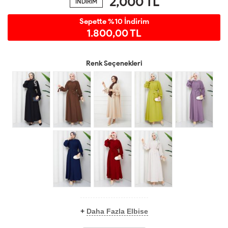
2,000
TL
İNDİRİM
Sepette %10 İndirim
1.800,00 TL
Renk Seçenekleri
+
Daha Fazla Elbise