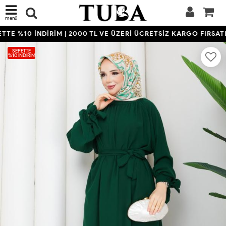
menü
TE %10 İNDİRİM | 2000 TL VE ÜZERİ ÜCRETSİZ KARGO FIRSATIN
SEPETTE
%10 İNDIRIM