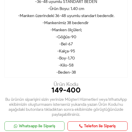
-36-48 uyumlu STANDART BEDEN
-Ürün Boyu: 1.40 cm
-Manken üzerindeki 36-48 uyumlu standart bedendir.
-Mankenimiz 38 bedendir
-Manken ölçüleri;
-Göğüs-90
-Bel-67
-Kalça-95
-Boy-1.70
-Kilo-58
-Beden-38
Ürün Kodu
149-400
Bu ürünün siparişini sizin yerinize Müşteri Hizmetleri veya WhatsApp
ekibimizin oluşturmasını isterseniz yukarıda yazan Ürün Kodu'nu
aşağıdaki butonlara tıkladıktan sonra ekibimizle görüştüğünüzde
paylaşabilirsiniz.
Whatsapp ile Sipariş
Telefon ile Sipariş