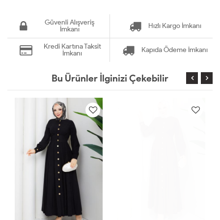
Güvenli Alışveriş
Hızlı Kargo İmkanı
İmkanı
Kredi Kartına Taksit
Kapıda Ödeme İmkanı
İmkanı
Bu Ürünler İlginizi Çekebilir