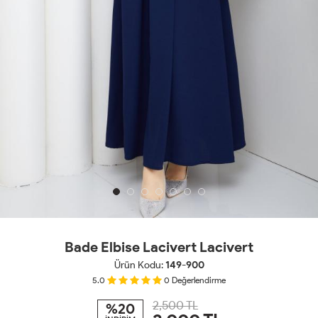
Bade Elbise Lacivert Lacivert
Ürün Kodu:
149-900
5.0
0
Değerlendirme
2,500 TL
%20