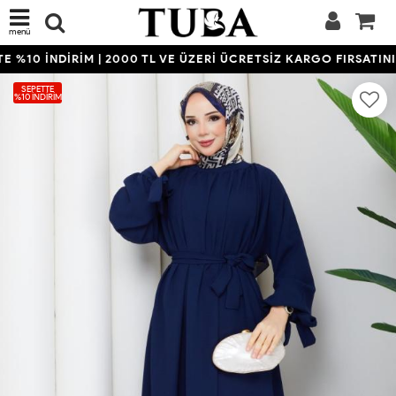
menü
%10 İNDİRİM | 2000 TL VE ÜZERİ ÜCRETSİZ KARGO FIRSATINI 
SEPETTE
%10 İNDIRIM