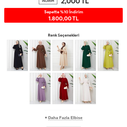
2,000
TL
İNDİRİM
Sepette %10 İndirim
1.800,00 TL
Renk Seçenekleri
+
Daha Fazla Elbise