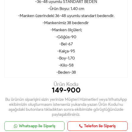
-36-48 uyumlu STANDART BEDEN
-Ürün Boyu: 1.40 cm
-Manken üzerindeki 36-48 uyumlu standart bedendir.
-Mankenimiz 38 bedendir
-Manken ölçüleri;
-Göğüs-90
-Bel-67
-Kalça-95
-Boy-1.70
-Kilo-58
-Beden-38
Ürün Kodu
149-900
Bu ürünün siparişini sizin yerinize Müşteri Hizmetleri veya WhatsApp
ekibimizin oluşturmasını isterseniz yukarıda yazan Ürün Kodu'nu
aşağıdaki butonlara tıkladıktan sonra ekibimizle görüştüğünüzde
paylaşabilirsiniz.
Whatsapp ile Sipariş
Telefon ile Sipariş