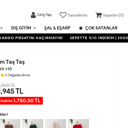
Giriş Yap
Favorilerim
Sepetim [
0
]
DIŞ GIYIM
ŞAL & EŞARP
ÇOK SATANLAR
O FIRSATINI KAÇIRMAYIN!
SEPETTE %10 İNDİRİM | 2000 TL V
ım Taş Taş
60-t10
0
Değerlendirme
,100 TL
1,945
TL
1.750,50 TL
 İndirim
leri