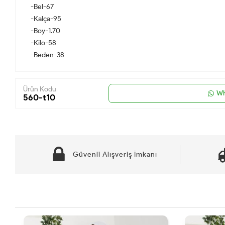
-Bel-67
-Kalça-95
-Boy-1.70
-Kilo-58
-Beden-38
Ürün Kodu
Wh
560-t10
Güvenli Alışveriş İmkanı