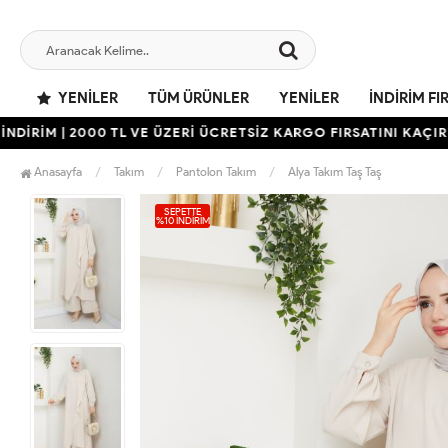
YENILER
TÜM ÜRÜNLER
YENILER
İNDIRIM FI
İM | 2000 TL VE ÜZERİ ÜCRETSİZ KARGO FIRSATINI KAÇIRMAYIN
Anasayfa
Takım
Pantolon Takım
Alya Takım Taş Taş
SEPETTE
%10 İNDIRIM