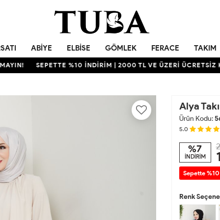
RSATI
ABIYE
ELBISE
GÖMLEK
FERACE
TAKIM
!
SEPETTE %10 İNDİRİM | 2000 TL VE ÜZERİ ÜCRETSİZ KARG
Alya Tak
Ürün Kodu:
5
5.0
2
%7
İNDİRİM
Sepette %10
Renk Seçenek