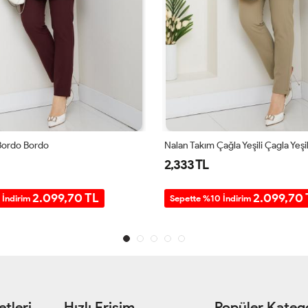
Bordo Bordo
Nalan Takım Çağla Yeşili Çagla Yeşil
2,333 TL
2.099,70 TL
2.099,70 
 İndirim
Sepette %10 İndirim
tleri
Hızlı Erişim
Popüler Katego