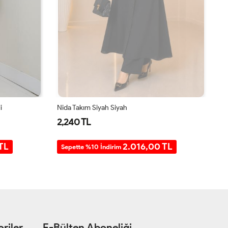
i
Nida Takım Siyah Siyah
Al
2,240 TL
1
TL
2.016,00 TL
Sepette %10 İndirim
S
riler
E-Bülten Aboneliği