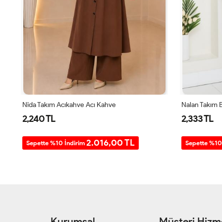
Nida Takım Acıkahve Acı Kahve
Nalan Takım 
2,240 TL
2,333 TL
2.016,00 TL
Sepette %10 İndirim
Sepette %10
Kurumsal
Müşteri Hizme