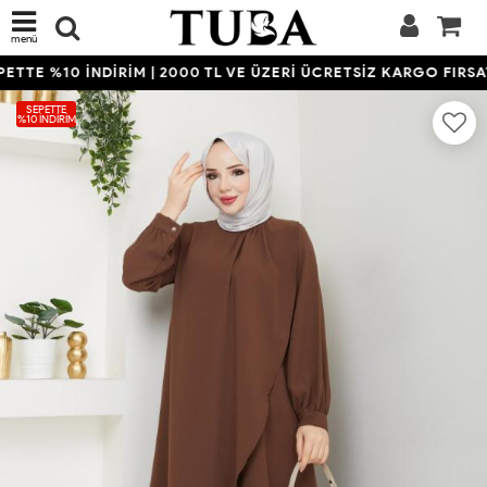
menü
TTE %10 İNDİRİM | 2000 TL VE ÜZERİ ÜCRETSİZ KARGO FIRSATI
SEPETTE
%10 İNDIRIM