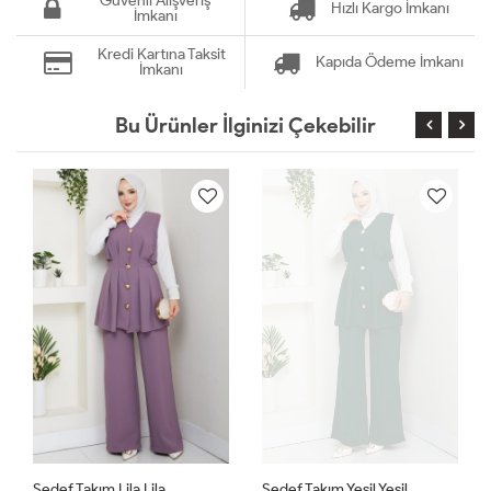
Güvenli Alışveriş
Hızlı Kargo İmkanı
İmkanı
Kredi Kartına Taksit
Kapıda Ödeme İmkanı
İmkanı
Bu Ürünler İlginizi Çekebilir
Sedef Takım Lila Lila
Sedef Takım Yeşil Yeşil