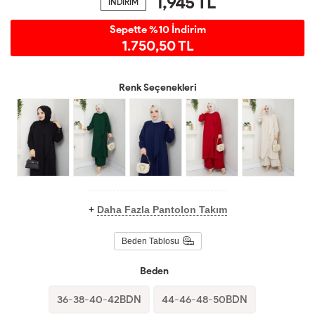
1,945
TL
İNDİRİM
Sepette %10 İndirim
1.750,50 TL
Renk Seçenekleri
+
Daha Fazla Pantolon Takım
Beden Tablosu
Beden
36-38-40-42BDN
44-46-48-50BDN