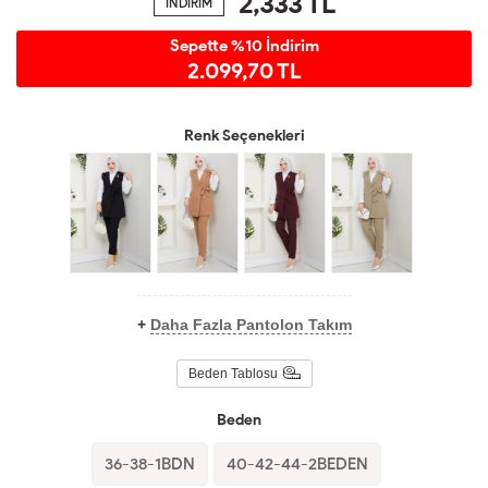
2,333
TL
İNDİRİM
Sepette %10 İndirim
2.099,70 TL
Renk Seçenekleri
+
Daha Fazla Pantolon Takım
Beden Tablosu
Beden
36-38-1BDN
40-42-44-2BEDEN