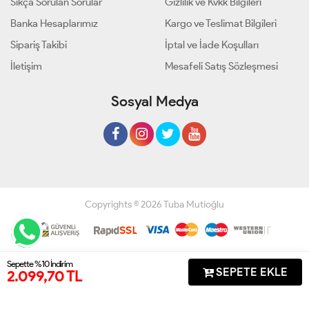
Sıkça Sorulan Sorular
Gizlilik ve Kvkk Bilgileri
Banka Hesaplarımız
Kargo ve Teslimat Bilgileri
Sipariş Takibi
İptal ve İade Koşulları
İletişim
Mesafeli Satış Sözleşmesi
Sosyal Medya
Copyrights © 2026 Tuba Mutioğlu
Geliştir - powered by innovation
Sepette %10 İndirim
SEPETE EKLE
2.099,70 TL
Anasayfa
Üye Girişi
Sepetim
Sipariş Takibi
İletişim