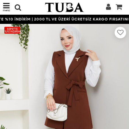
menü
%10 İNDİRİM | 2000 TL VE ÜZERİ ÜCRETSİZ KARGO FIRSATINI 
SEPETTE
%10 İNDIRIM