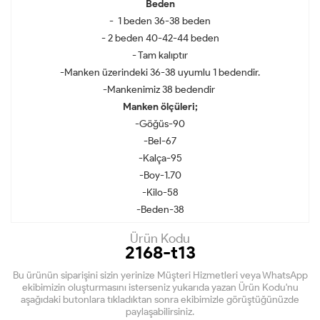
Beden
- 1 beden 36-38 beden
- 2 beden 40-42-44 beden
- Tam kalıptır
-Manken üzerindeki 36-38 uyumlu 1 bedendir.
-Mankenimiz 38 bedendir
Manken ölçüleri;
-Göğüs-90
-Bel-67
-Kalça-95
-Boy-1.70
-Kilo-58
-Beden-38
Ürün Kodu
2168-t13
Bu ürünün siparişini sizin yerinize Müşteri Hizmetleri veya WhatsApp
ekibimizin oluşturmasını isterseniz yukarıda yazan Ürün Kodu'nu
aşağıdaki butonlara tıkladıktan sonra ekibimizle görüştüğünüzde
paylaşabilirsiniz.