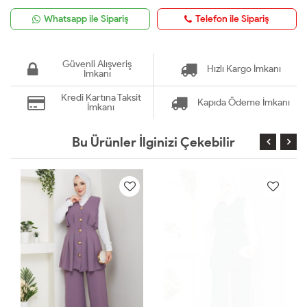
Whatsapp ile Sipariş
Telefon ile Sipariş
Güvenli Alışveriş
Hızlı Kargo İmkanı
İmkanı
Kredi Kartına Taksit
Kapıda Ödeme İmkanı
İmkanı
Bu Ürünler İlginizi Çekebilir