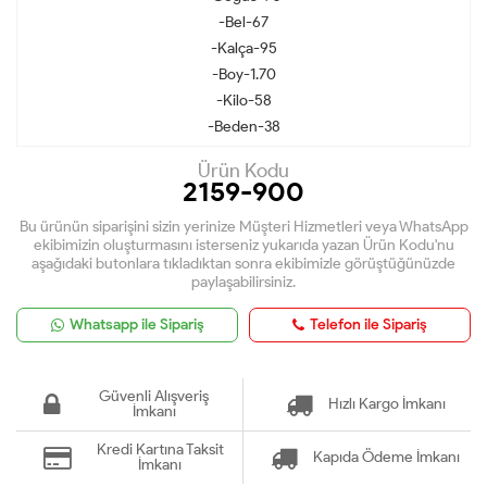
-Bel-67
-Kalça-95
-Boy-1.70
-Kilo-58
-Beden-38
Ürün Kodu
2159-900
Bu ürünün siparişini sizin yerinize Müşteri Hizmetleri veya WhatsApp
ekibimizin oluşturmasını isterseniz yukarıda yazan Ürün Kodu'nu
aşağıdaki butonlara tıkladıktan sonra ekibimizle görüştüğünüzde
paylaşabilirsiniz.
Whatsapp ile Sipariş
Telefon ile Sipariş
Güvenli Alışveriş
Hızlı Kargo İmkanı
İmkanı
Kredi Kartına Taksit
Kapıda Ödeme İmkanı
İmkanı