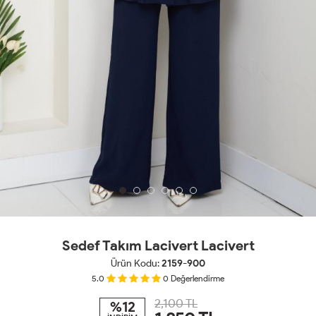
Sedef Takım Lacivert Lacivert
Ürün Kodu:
2159-900
5.0
0
Değerlendirme
2,100 TL
%12