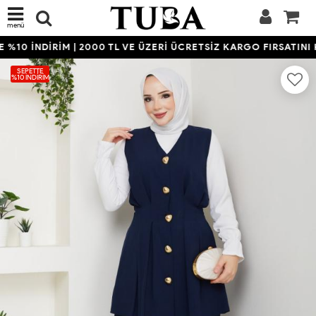
menü
%10 İNDİRİM | 2000 TL VE ÜZERİ ÜCRETSİZ KARGO FIRSATINI K
SEPETTE
%10 İNDIRIM