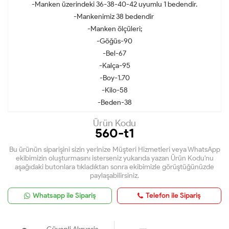
-Manken üzerindeki 36-38-40-42 uyumlu 1 bedendir.
-Mankenimiz 38 bedendir
-Manken ölçüleri;
-Göğüs-90
-Bel-67
-Kalça-95
-Boy-1.70
-Kilo-58
-Beden-38
Ürün Kodu
560-t1
Bu ürünün siparişini sizin yerinize Müşteri Hizmetleri veya WhatsApp
ekibimizin oluşturmasını isterseniz yukarıda yazan Ürün Kodu'nu
aşağıdaki butonlara tıkladıktan sonra ekibimizle görüştüğünüzde
paylaşabilirsiniz.
Whatsapp ile Sipariş
Telefon ile Sipariş