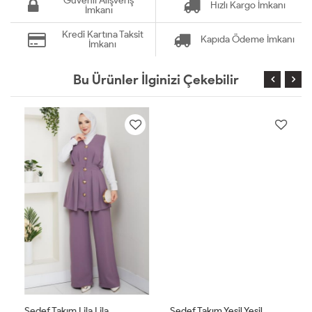
Güvenli Alışveriş
Hızlı Kargo İmkanı
İmkanı
Kredi Kartına Taksit
Kapıda Ödeme İmkanı
İmkanı
Bu Ürünler İlginizi Çekebilir
Sedef Takım Lila Lila
Sedef Takım Yeşil Yeşil