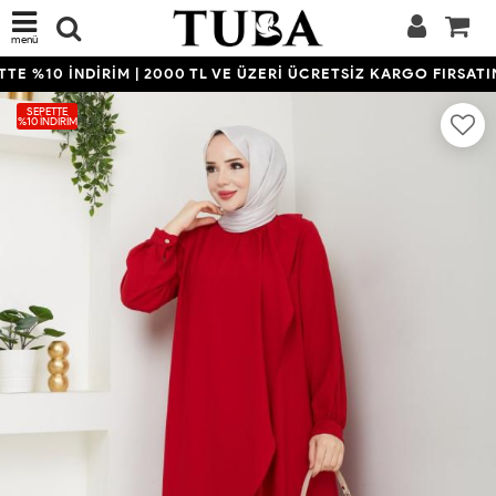
menü
E %10 İNDİRİM | 2000 TL VE ÜZERİ ÜCRETSİZ KARGO FIRSATINI
SEPETTE
%10 İNDIRIM