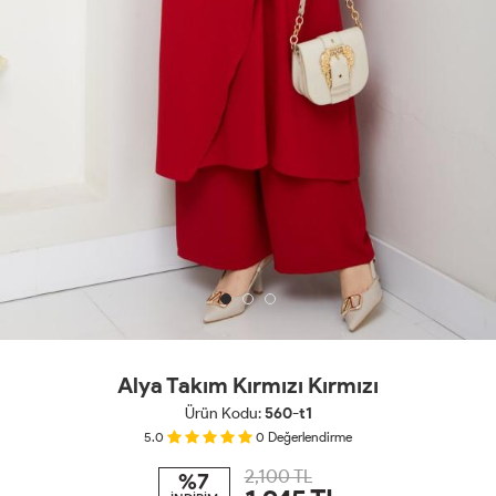
Alya Takım Kırmızı Kırmızı
Ürün Kodu:
560-t1
5.0
0
Değerlendirme
2,100 TL
%7