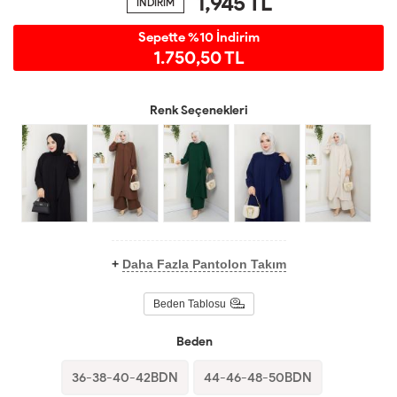
1,945
TL
İNDİRİM
Sepette %10 İndirim
1.750,50 TL
Renk Seçenekleri
+
Daha Fazla Pantolon Takım
Beden Tablosu
Beden
36-38-40-42BDN
44-46-48-50BDN