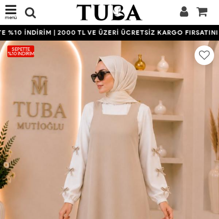
menü
%10 İNDİRİM | 2000 TL VE ÜZERİ ÜCRETSİZ KARGO FIRSATINI K
SEPETTE
%10 İNDIRIM