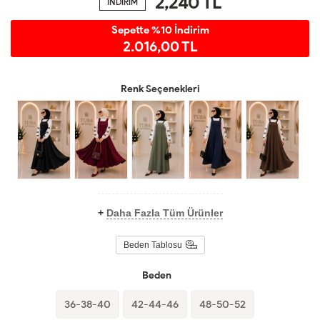
2,240
TL
İNDİRİM
Sepette %10 İndirim
2.016,00 TL
Renk Seçenekleri
+
Daha Fazla Tüm Ürünler
Beden Tablosu
Beden
36-38-40
42-44-46
48-50-52