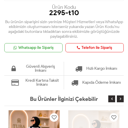
Ürün Kodu
2295-t10
Bu ürünün siparişini sizin yerinize Müşteri Hizmetleri veya WhatsApp
ekibimizin oluşturmasını isterseniz yukarıda yazan Ürün Kodu'nu
aşağıdaki butonlara tıkladıktan sonra ekibimizle görüştüğünüzde
paylaşabilirsiniz.
Whatsapp ile Sipariş
Telefon ile Sipariş
Güvenli Alışveriş
Hızlı Kargo İmkanı
İmkanı
Kredi Kartına Taksit
Kapıda Ödeme İmkanı
İmkanı
Bu Ürünler İlginizi Çekebilir