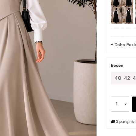
+
Daha Fazl
Beden
40-42-
Siparişiniz