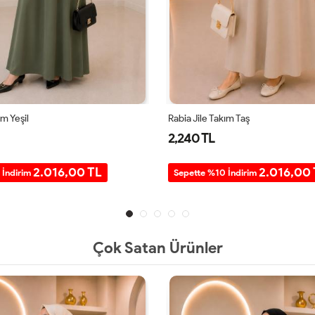
ım Yeşil
Rabia Jile Takım Taş
2,240 TL
2.016,00 TL
2.016,00
 İndirim
Sepette %10 İndirim
Çok Satan Ürünler