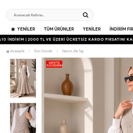
YENILER
TÜM ÜRÜNLER
YENILER
İNDIRIM FI
İRİM | 2000 TL VE ÜZERİ ÜCRETSİZ KARGO FIRSATINI KAÇIRMAY
Anasayfa
Tüm Ürünler
Hanım Jile Taş
SEPETTE
%10 İNDIRIM