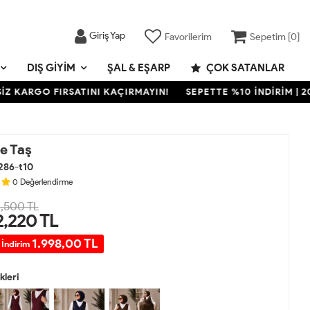
Giriş Yap
Favorilerim
Sepetim [
0
]
DIŞ GIYIM
ŞAL & EŞARP
ÇOK SATANLAR
RGO FIRSATINI KAÇIRMAYIN!
SEPETTE %10 İNDİRİM | 2000 TL
e Taş
286-t10
0
Değerlendirme
,500 TL
2,220
TL
1.998,00 TL
 İndirim
leri