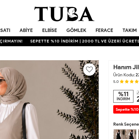
RSATI
ABIYE
ELBISE
GÖMLEK
FERACE
TAKIM
IN!
SEPETTE %10 İNDİRİM | 2000 TL VE ÜZERİ ÜCRETSİZ KA
Hanım Jil
Ürün Kodu:
2
5.0
2
%11
İNDİRİM
Sepette %10
Renk Seçenek