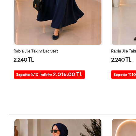
Rabia Jile Takım Lacivert
Rabia Jile Tak
2,240 TL
2,240 TL
2.016,00 TL
Sepette %10 İndirim
Sepette %10