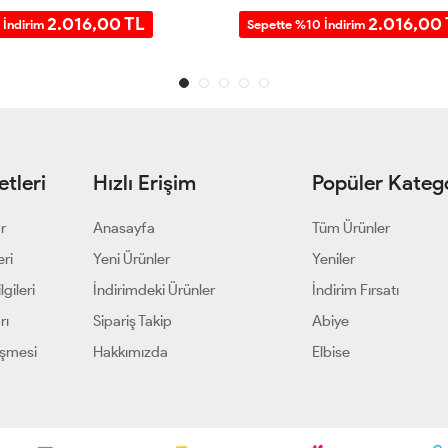
2.016,00 TL
2.016,00
 İndirim
Sepette %10 İndirim
tleri
Hızlı Erişim
Popüler Katego
ar
Anasayfa
Tüm Ürünler
eri
Yeni Ürünler
Yeniler
gileri
İndirimdeki Ürünler
İndirim Fırsatı
rı
Sipariş Takip
Abiye
eşmesi
Hakkımızda
Elbise