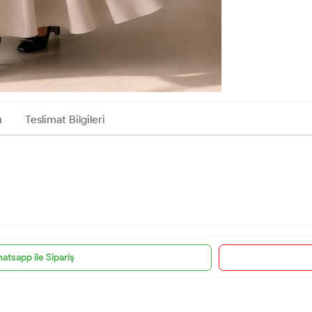
ı
Teslimat Bilgileri
atsapp ile Sipariş