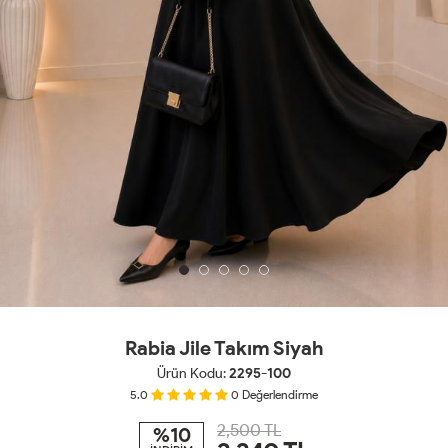
Rabia Jile Takım Siyah
Ürün Kodu:
2295-100
5.0
0
Değerlendirme
2,500 TL
%10