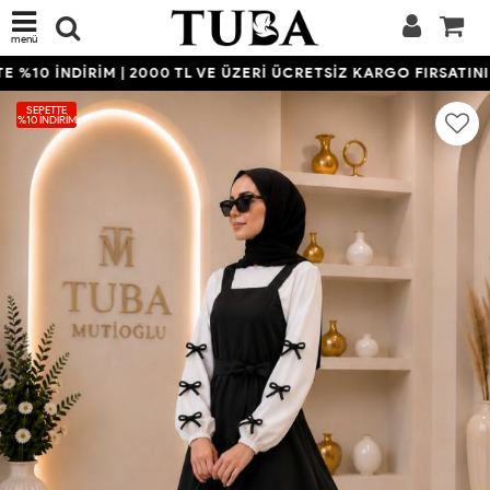
menü
%10 İNDİRİM | 2000 TL VE ÜZERİ ÜCRETSİZ KARGO FIRSATINI 
SEPETTE
%10 İNDIRIM