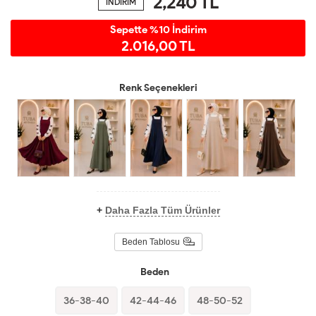
2,240
TL
İNDİRİM
Sepette %10 İndirim
2.016,00 TL
Renk Seçenekleri
+
Daha Fazla Tüm Ürünler
Beden Tablosu
Beden
36-38-40
42-44-46
48-50-52