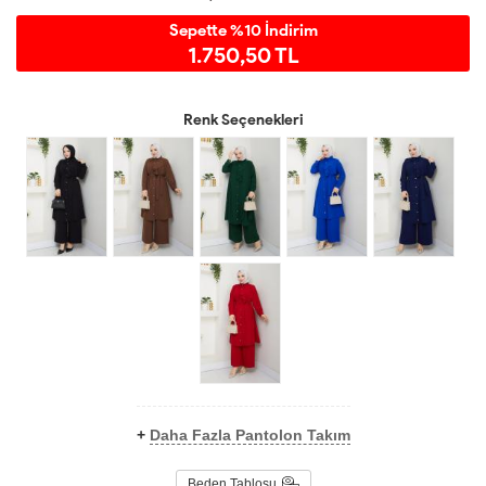
Sepette %10 İndirim
1.750,50 TL
Renk Seçenekleri
+
Daha Fazla Pantolon Takım
Beden Tablosu