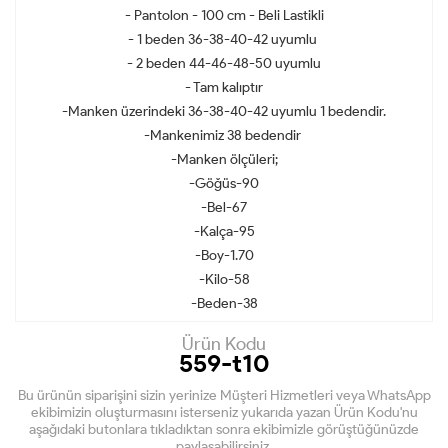
- Pantolon - 100 cm - Beli Lastikli
- 1 beden 36-38-40-42 uyumlu
- 2 beden 44-46-48-50 uyumlu
- Tam kalıptır
-Manken üzerindeki 36-38-40-42 uyumlu 1 bedendir.
-Mankenimiz 38 bedendir
-Manken ölçüleri;
-Göğüs-90
-Bel-67
-Kalça-95
-Boy-1.70
-Kilo-58
-Beden-38
Ürün Kodu
559-t10
Bu ürünün siparişini sizin yerinize Müşteri Hizmetleri veya WhatsApp
ekibimizin oluşturmasını isterseniz yukarıda yazan Ürün Kodu'nu
aşağıdaki butonlara tıkladıktan sonra ekibimizle görüştüğünüzde
paylaşabilirsiniz.