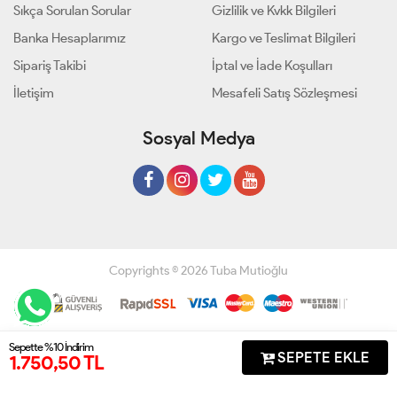
Sıkça Sorulan Sorular
Gizlilik ve Kvkk Bilgileri
Banka Hesaplarımız
Kargo ve Teslimat Bilgileri
Sipariş Takibi
İptal ve İade Koşulları
İletişim
Mesafeli Satış Sözleşmesi
Sosyal Medya
Copyrights © 2026 Tuba Mutioğlu
Geliştir - powered by innovation
Sepette %10 İndirim
SEPETE EKLE
1.750,50 TL
Anasayfa
Üye Girişi
Sepetim
Sipariş Takibi
İletişim