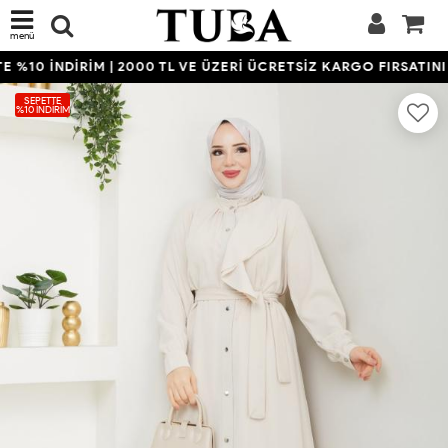
menü
%10 İNDİRİM | 2000 TL VE ÜZERİ ÜCRETSİZ KARGO FIRSATINI 
SEPETTE
%10 İNDIRIM