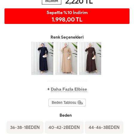
2,220
TL
İNDİRİM
Sepette %10 İndirim
1.998,00 TL
Renk Seçenekleri
+
Daha Fazla Elbise
Beden Tablosu
Beden
36-38-1BEDEN
40-42-2BEDEN
44-46-3BEDEN