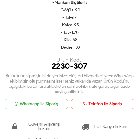
-Manken ölçüleri;
-Göğüs-90
-Bel-67
-Kalça-95
-Boy-1.70
-Kilo-58
-Beden-38
Ürün Kodu
2230-307
Bu ürünün siparişini sizin yerinize Müşteri Hizmetleri veya WhatsApp
ekibimizin oluşturmasını isterseniz yukarıda yazan Ürün Kodu'nu
aşağıdaki butonlara tıkladıktan sonra ekibimizle görüştüğünüzde
paylaşabilirsiniz.
Whatsapp ile Sipariş
Telefon ile Sipariş
Güvenli Alışveriş
Hızlı Kargo İmkanı
İmkanı