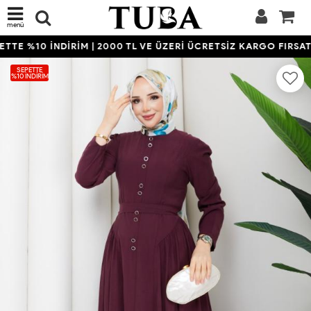
menü
TE %10 İNDİRİM | 2000 TL VE ÜZERİ ÜCRETSİZ KARGO FIRSATI
SEPETTE
%10 İNDIRIM