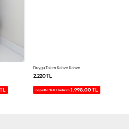
Duygu Takım Kahve Kahve
Se
2,220 TL
2
TL
1.998,00 TL
Sepette %10 İndirim
S