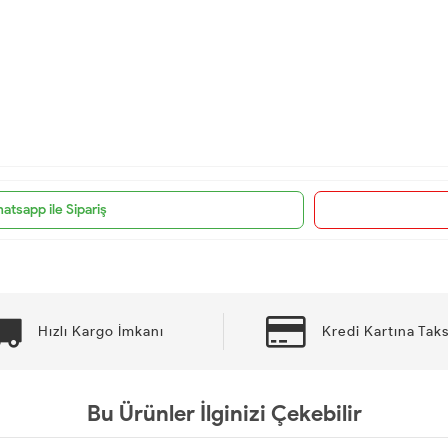
atsapp ile Sipariş
Hızlı Kargo İmkanı
Kredi Kartına Taks
Bu Ürünler İlginizi Çekebilir