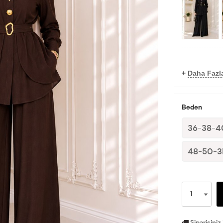
+
Daha Fazl
Beden
36-38-4
48-50-
Siparişiniz