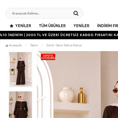
YENILER
TÜM ÜRÜNLER
YENILER
İNDIRIM FI
DİRİM | 2000 TL VE ÜZERİ ÜCRETSİZ KARGO FIRSATINI KAÇIRMA
Anasayfa
Takım
Zerrin Takım Kahve Kahve
SEPETTE
%10 İNDIRIM