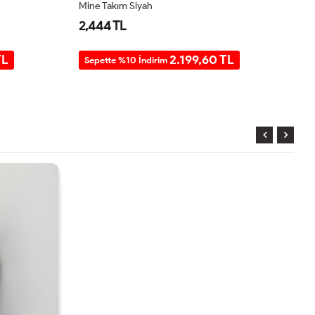
Mine Takım Siyah
Mi
2,444 TL
2
TL
2.199,60 TL
Sepette %10 İndirim
S