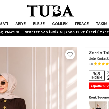
RSATI
ABIYE
ELBISE
GÖMLEK
FERACE
TAKIM
YIN!
SEPETTE %10 İNDİRİM | 2000 TL VE ÜZERİ ÜCRETSİZ K
Zerrin T
Ürün Kodu:
2
5.0
2
%8
İNDİRİM
Sepette %10
Renk Seçenek