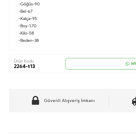
-Göğüs-90
-Bel-67
-Kalça-95
-Boy-1.70
-Kilo-58
-Beden-38
Ürün Kodu
Wh
2264-t13
Güvenli Alışveriş İmkanı