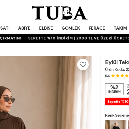
RSATI
ABIYE
ELBISE
GÖMLEK
FERACE
TAKIM
YIN!
SEPETTE %10 İNDİRİM | 2000 TL VE ÜZERİ ÜCRETSİZ KA
Eylül Ta
Ürün Kodu:
2
5.0
2
%2
İNDİRİM
Sepette %10
Renk Seçenek