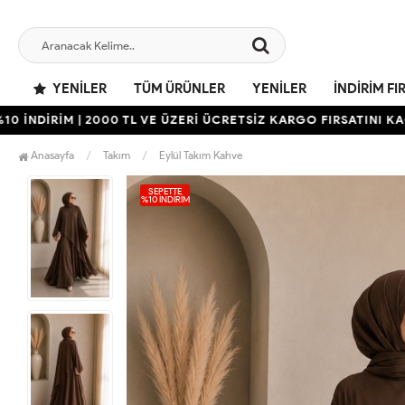
YENILER
TÜM ÜRÜNLER
YENILER
İNDIRIM FI
İRİM | 2000 TL VE ÜZERİ ÜCRETSİZ KARGO FIRSATINI KAÇIRMA
Anasayfa
Takım
Eylül Takım Kahve
SEPETTE
%10 İNDIRIM