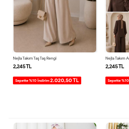
Nejla Takım Taş Taş Rengi
Nejla Takım 
2,245 TL
2,245 TL
2.020,50 TL
Sepette %10 İndirim
Sepette %10