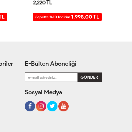
2,220 TL
2
TL
1.998,00 TL
Sepette %10 İndirim
S
riler
E-Bülten Aboneliği
Sosyal Medya