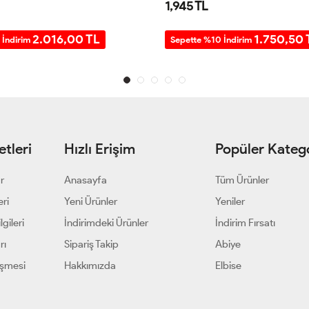
1,945 TL
2.016,00 TL
1.750,50 
 İndirim
Sepette %10 İndirim
tleri
Hızlı Erişim
Popüler Katego
ar
Anasayfa
Tüm Ürünler
eri
Yeni Ürünler
Yeniler
gileri
İndirimdeki Ürünler
İndirim Fırsatı
rı
Sipariş Takip
Abiye
eşmesi
Hakkımızda
Elbise