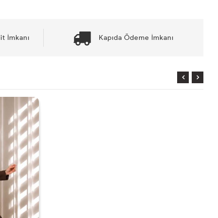
it İmkanı
Kapıda Ödeme İmkanı