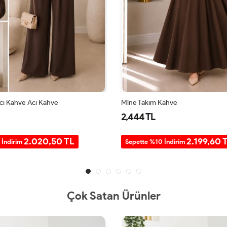
Acı Kahve Acı Kahve
Mine Takım Kahve
2,444 TL
2.020,50 TL
2.199,60 
 İndirim
Sepette %10 İndirim
Çok Satan Ürünler