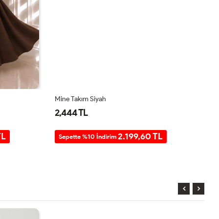
Mine Takım Siyah
Mi
2,444 TL
2
TL
2.199,60 TL
Sepette %10 İndirim
S