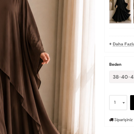
+
Daha Fazl
Beden
38-40-4
Siparişiniz