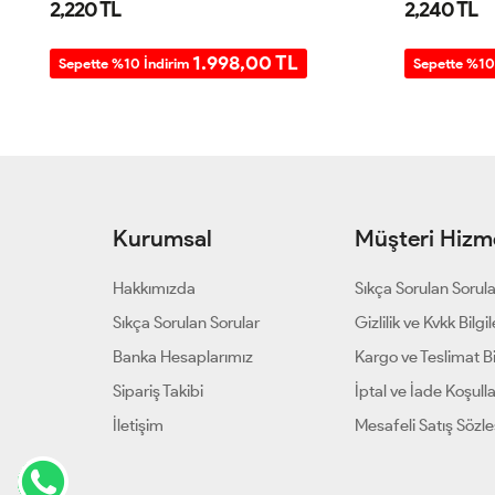
2,220 TL
2,240 TL
1.998,00 TL
Sepette %10 İndirim
Sepette %10
Kurumsal
Müşteri Hizme
Hakkımızda
Sıkça Sorulan Sorul
Sıkça Sorulan Sorular
Gizlilik ve Kvkk Bilgil
Banka Hesaplarımız
Kargo ve Teslimat Bil
Sipariş Takibi
İptal ve İade Koşulla
İletişim
Mesafeli Satış Sözl