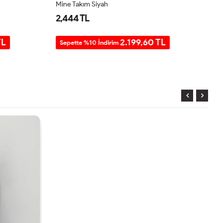
Mine Takım Siyah
Mi
2,444 TL
2
TL
2.199,60 TL
Sepette %10 İndirim
S