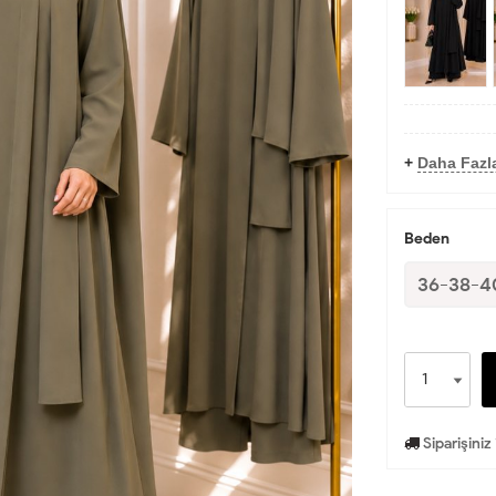
+
Daha Fazl
Beden
36-38-4
Siparişiniz