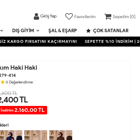
Giriş Yap
Favorilerim
Sepetim [
0
]
DIŞ GIYIM
ŞAL & EŞARP
ÇOK SATANLAR
RGO FIRSATINI KAÇIRMAYIN!
SEPETTE %10 İNDİRİM | 2000 TL
kım Haki Haki
279-414
0
Değerlendirme
,600 TL
2,400
TL
2.160,00 TL
 İndirim
leri