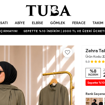
RSATI
ABIYE
ELBISE
GÖMLEK
FERACE
TAKIM
IN!
SEPETTE %10 İNDİRİM | 2000 TL VE ÜZERİ ÜCRETSİZ KA
Zehra Ta
Ürün Kodu:
2
5.0
2
%8
İNDİRİM
Sepette %10
Renk Seçenek