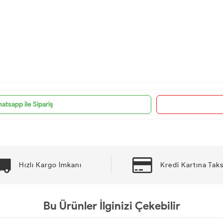
atsapp ile Sipariş
Hızlı Kargo İmkanı
Kredi Kartına Taks
Bu Ürünler İlginizi Çekebilir