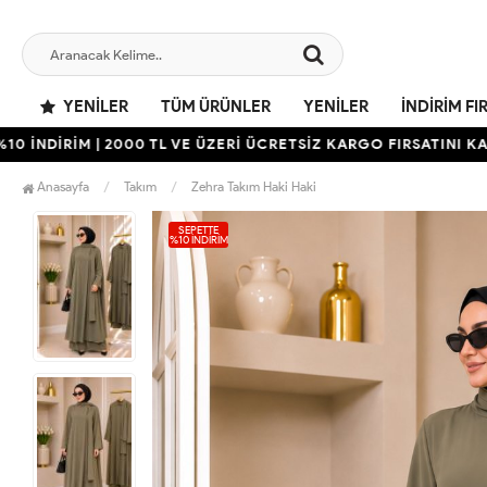
YENILER
TÜM ÜRÜNLER
YENILER
İNDIRIM FI
İRİM | 2000 TL VE ÜZERİ ÜCRETSİZ KARGO FIRSATINI KAÇIRMAY
Anasayfa
Takım
Zehra Takım Haki Haki
SEPETTE
%10 İNDIRIM