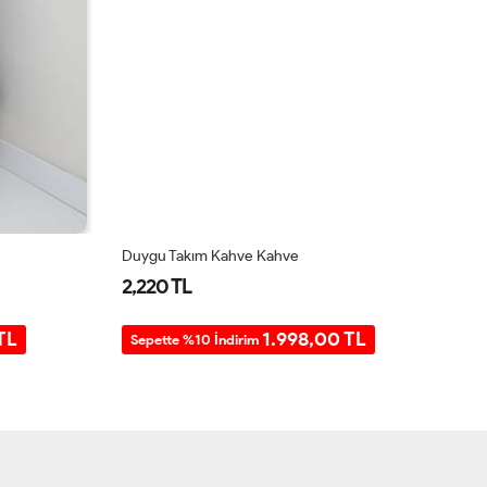
Duygu Takım Kahve Kahve
Se
2,220 TL
2
TL
1.998,00 TL
Sepette %10 İndirim
S