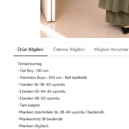
Ürün Bilgileri
Ödeme Bilgileri
Müşteri Yorumlar
Tensel kumaş
- Üst Boy : 130 cm
- Pantolon Boyu : 100 cm - Beli lastiklidir
-1 beden 36-38-40 uyumlu
-2 beden 42-44-46 uyumlu
-3 beden 48-50 uyumlu
- Tam kalıptır
-Manken üzerindeki 36-38-40 uyumlu 1 bedendir.
-Mankenimiz 38 bedendir
-Manken ölçüleri;