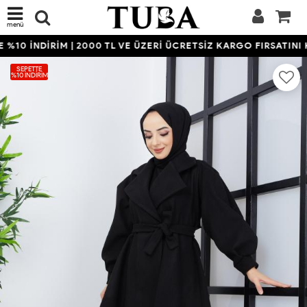
menü
%10 İNDİRİM | 2000 TL VE ÜZERİ ÜCRETSİZ KARGO FIRSATINI K
SEPETTE
%10 İNDIRIM