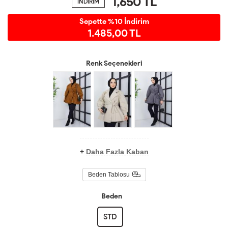
1,650
TL
İNDİRİM
Sepette %10 İndirim
1.485,00 TL
Renk Seçenekleri
+
Daha Fazla Kaban
Beden Tablosu
Beden
STD