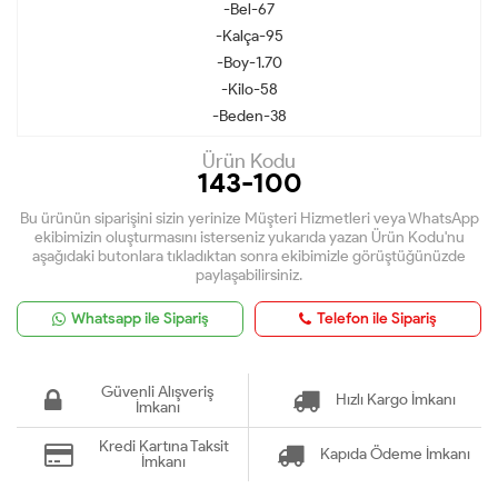
-Bel-67
-Kalça-95
-Boy-1.70
-Kilo-58
-Beden-38
Ürün Kodu
143-100
Bu ürünün siparişini sizin yerinize Müşteri Hizmetleri veya WhatsApp
ekibimizin oluşturmasını isterseniz yukarıda yazan Ürün Kodu'nu
aşağıdaki butonlara tıkladıktan sonra ekibimizle görüştüğünüzde
paylaşabilirsiniz.
Whatsapp ile Sipariş
Telefon ile Sipariş
Güvenli Alışveriş
Hızlı Kargo İmkanı
İmkanı
Kredi Kartına Taksit
Kapıda Ödeme İmkanı
İmkanı