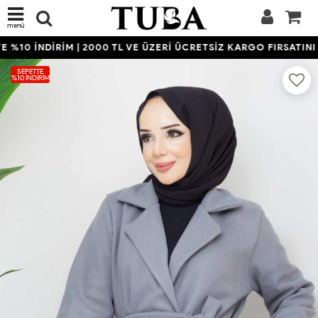
menü
%10 İNDİRİM | 2000 TL VE ÜZERİ ÜCRETSİZ KARGO FIRSATINI K
SEPETTE
%10 İNDIRIM