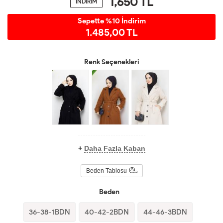
1,650
TL
İNDİRİM
Sepette %10 İndirim
1.485,00 TL
Renk Seçenekleri
+
Daha Fazla Kaban
Beden Tablosu
Beden
36-38-1BDN
40-42-2BDN
44-46-3BDN