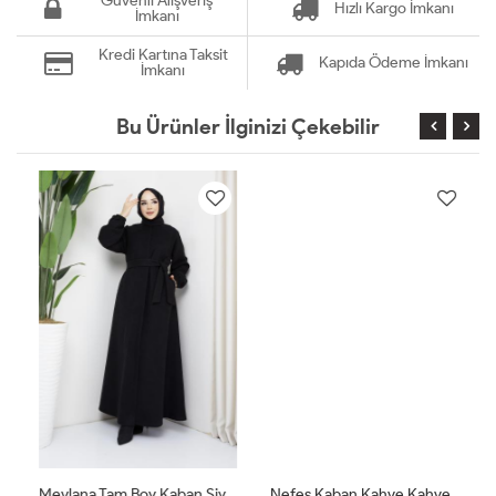
Güvenli Alışveriş
Hızlı Kargo İmkanı
İmkanı
Kredi Kartına Taksit
Kapıda Ödeme İmkanı
İmkanı
Bu Ürünler İlginizi Çekebilir
Mevlana Tam Boy Kaban Siyah Siyah
Nefes Kaban Kahve Kahve