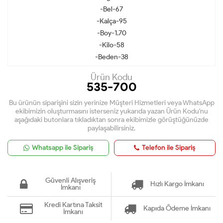
-Bel-67
-Kalça-95
-Boy-1.70
-Kilo-58
-Beden-38
Ürün Kodu
535-700
Bu ürünün siparişini sizin yerinize Müşteri Hizmetleri veya WhatsApp
ekibimizin oluşturmasını isterseniz yukarıda yazan Ürün Kodu'nu
aşağıdaki butonlara tıkladıktan sonra ekibimizle görüştüğünüzde
paylaşabilirsiniz.
Whatsapp ile Sipariş
Telefon ile Sipariş
Güvenli Alışveriş
Hızlı Kargo İmkanı
İmkanı
Kredi Kartına Taksit
Kapıda Ödeme İmkanı
İmkanı