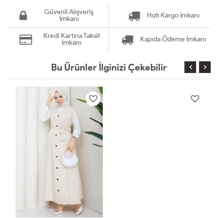
Güvenli Alışveriş
Hızlı Kargo İmkanı
İmkanı
Kredi Kartına Taksit
Kapıda Ödeme İmkanı
İmkanı
Bu Ürünler İlginizi Çekebilir