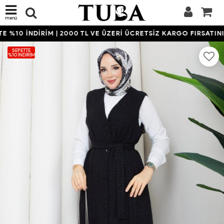
menü
%10 İNDİRİM | 2000 TL VE ÜZERİ ÜCRETSİZ KARGO FIRSATINI 
SEPETTE
%10 İNDIRIM