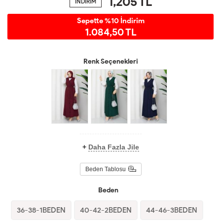
1,205
TL
İNDİRİM
Sepette %10 İndirim
1.084,50 TL
Renk Seçenekleri
+
Daha Fazla Jile
Beden Tablosu
Beden
36-38-1BEDEN
40-42-2BEDEN
44-46-3BEDEN