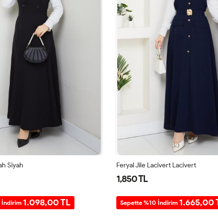
yah Siyah
Feryal Jile Lacivert Lacivert
1,850 TL
1.098,00 TL
1.665,00 
 İndirim
Sepette %10 İndirim