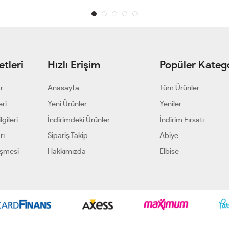
tleri
Hızlı Erişim
Popüler Katego
ar
Anasayfa
Tüm Ürünler
eri
Yeni Ürünler
Yeniler
gileri
İndirimdeki Ürünler
İndirim Fırsatı
rı
Sipariş Takip
Abiye
eşmesi
Hakkımızda
Elbise