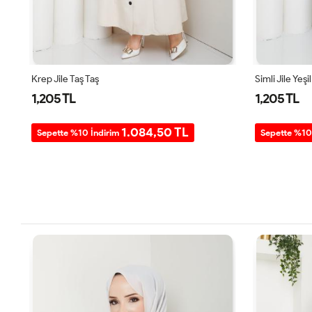
Krep Jile Taş Taş
Simli Jile Yeşil
1,205 TL
1,205 TL
1.084,50 TL
Sepette %10 İndirim
Sepette %10