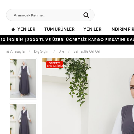
YENILER
TÜM ÜRÜNLER
YENILER
İNDIRIM FI
İRİM | 2000 TL VE ÜZERİ ÜCRETSİZ KARGO FIRSATINI KAÇIRMAY
Anasayfa
Dış Giyim
Jile
Sahra Jile Gri Gri
SEPETTE
%10 İNDIRIM