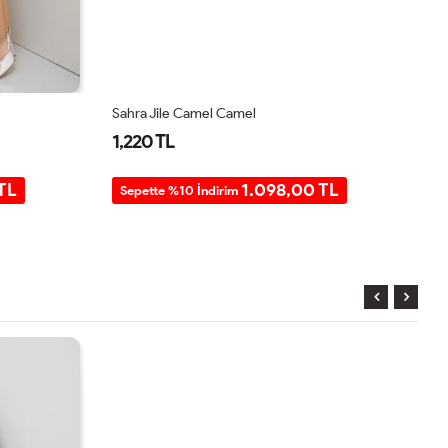
Sahra Jile Camel Camel
Kr
1,220 TL
1
TL
1.098,00 TL
Sepette %10 İndirim
S