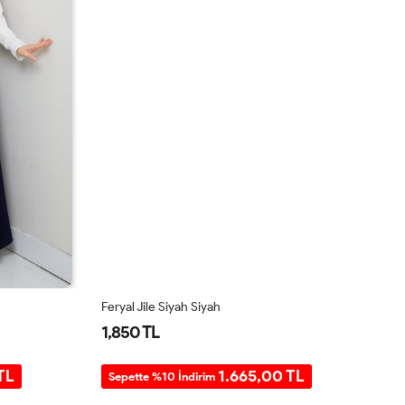
Feryal Jile Siyah Siyah
Sa
1,850 TL
1
TL
1.665,00 TL
Sepette %10 İndirim
S