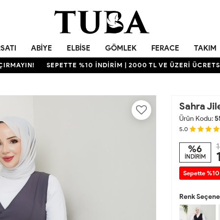
RSATI
ABIYE
ELBISE
GÖMLEK
FERACE
TAKIM
IN!
SEPETTE %10 İNDİRİM | 2000 TL VE ÜZERİ ÜCRETSİZ KA
Sahra Jil
Ürün Kodu:
5
5.0
1
%6
İNDİRİM
Sepette %10
Renk Seçenek