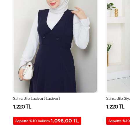
Sahra Jile Lacivert Lacivert
Sahra Jile Si
1,220 TL
1,220 TL
1.098,00 TL
Sepette %10 İndirim
Sepette %10