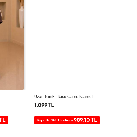
Uzun Tunik Elbise Camel Camel
Sı
1,099 TL
1
 TL
989,10 TL
Sepette %10 İndirim
S