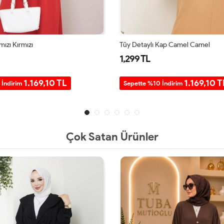
mızı Kırmızı
Tüy Detaylı Kap Camel Camel
1,299 TL
1.169,10 TL
1.169,10 T
 İndirim
Sepette %10 İndirim
Çok Satan Ürünler