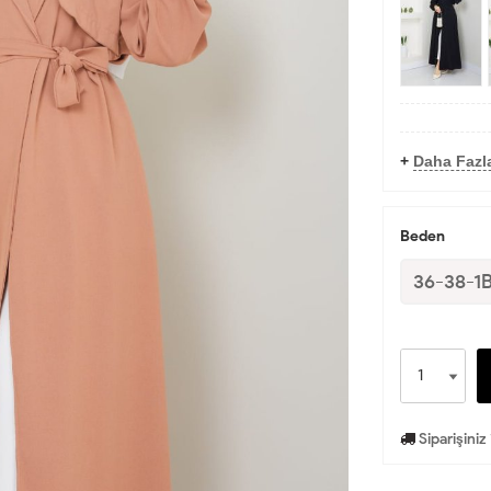
+
Daha Fazl
Beden
36-38-1
Siparişiniz