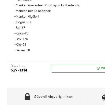
-Manken üzerindeki 36-38 uyumlu 1 bedendir.
-Mankenimiz 38 bedendir
-Manken ölçüleri;
-Göğüs-90
-Bel-67
-Kalça-95
-Boy-1.70
-Kilo-58
-Beden-38
Ürün Kodu
Wh
529-1314
Güvenli Alışveriş İmkanı