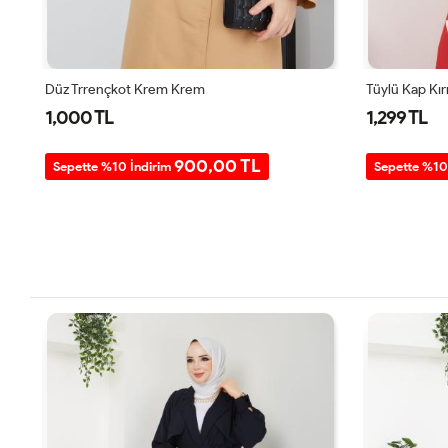
Düz Trrençkot Krem Krem
Tüylü Kap Kır
1,000 TL
1,299 TL
900,00 TL
Sepette %10 İndirim
Sepette %10