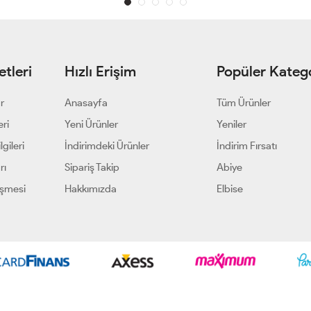
tleri
Hızlı Erişim
Popüler Katego
ar
Anasayfa
Tüm Ürünler
eri
Yeni Ürünler
Yeniler
gileri
İndirimdeki Ürünler
İndirim Fırsatı
rı
Sipariş Takip
Abiye
eşmesi
Hakkımızda
Elbise
Geliştir - powered by innovation