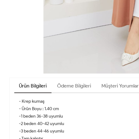
Ürün Bilgileri
Ödeme Bilgileri
Müşteri Yorumlar
- Krep kumaş
- Ürün Boyu : 1.40 cm
-1 beden 36-38 uyumlu
-2 beden 40-42 uyumlu
-3 beden 44-46 uyumlu
- Tam kalıptır