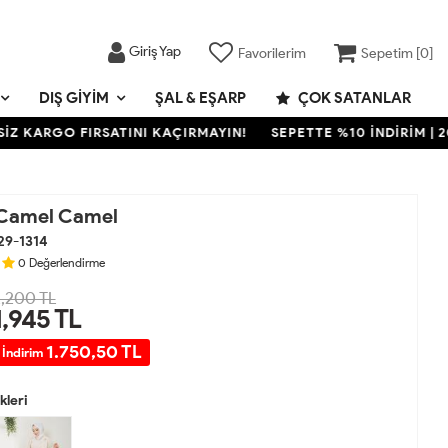
Giriş Yap
Favorilerim
Sepetim [
0
]
DIŞ GIYIM
ŞAL & EŞARP
ÇOK SATANLAR
ARGO FIRSATINI KAÇIRMAYIN!
SEPETTE %10 İNDİRİM | 2000 
 Camel Camel
29-1314
0
Değerlendirme
,200 TL
1,945
TL
1.750,50 TL
 İndirim
leri