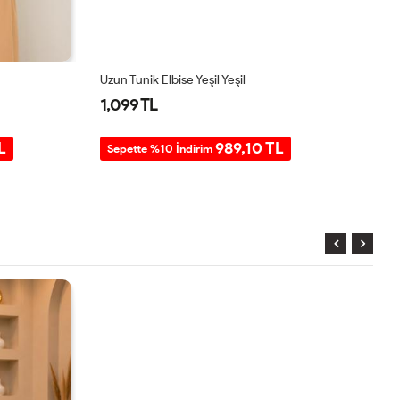
Uzun Tunik Elbise Yeşil Yeşil
Uz
1,099 TL
1
L
989,10 TL
Sepette %10 İndirim
S