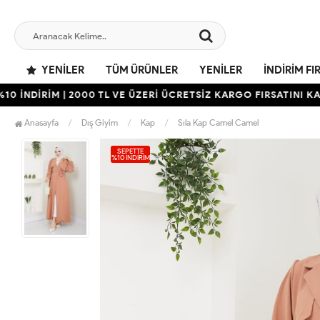
YENILER
TÜM ÜRÜNLER
YENILER
İNDIRIM FI
DİRİM | 2000 TL VE ÜZERİ ÜCRETSİZ KARGO FIRSATINI KAÇIRMA
Anasayfa
Dış Giyim
Kap
Sıla Kap Camel Camel
SEPETTE
%10 İNDIRIM