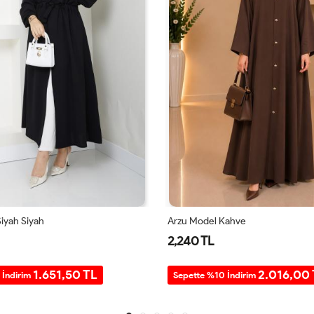
iyah Siyah
Arzu Model Kahve
2,240 TL
1.651,50 TL
2.016,00
 İndirim
Sepette %10 İndirim