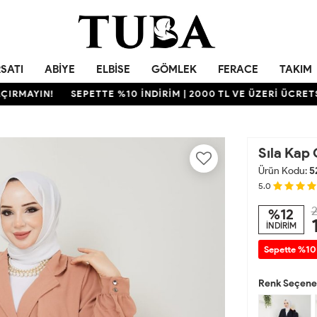
RSATI
ABIYE
ELBISE
GÖMLEK
FERACE
TAKIM
YIN!
SEPETTE %10 İNDİRİM | 2000 TL VE ÜZERİ ÜCRETSİZ K
Sıla Kap
Ürün Kodu:
5
5.0
2
%12
İNDİRİM
Sepette %10
Renk Seçenek