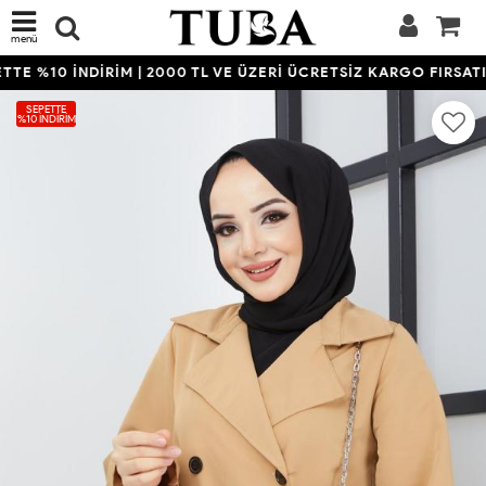
menü
TE %10 İNDİRİM | 2000 TL VE ÜZERİ ÜCRETSİZ KARGO FIRSATIN
SEPETTE
%10 İNDIRIM