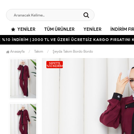
YENILER
TÜM ÜRÜNLER
YENILER
İNDIRIM FI
NDİRİM | 2000 TL VE ÜZERİ ÜCRETSİZ KARGO FIRSATINI KAÇIR
Anasayfa
Takım
Şeyda Takım Bordo Bordo
SEPETTE
%10 İNDIRIM