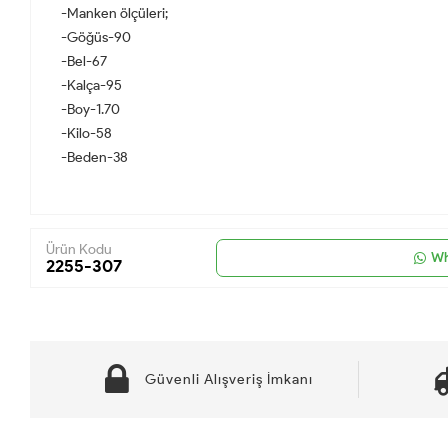
-Manken ölçüleri;
-Göğüs-90
-Bel-67
-Kalça-95
-Boy-1.70
-Kilo-58
-Beden-38
Ürün Kodu
Wh
2255-307
Güvenli Alışveriş İmkanı