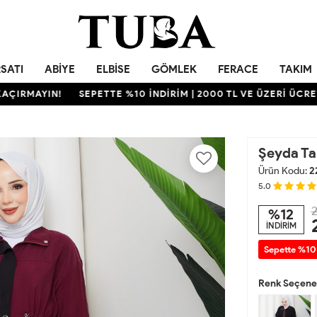
RSATI
ABIYE
ELBISE
GÖMLEK
FERACE
TAKIM
MAYIN!
SEPETTE %10 İNDİRİM | 2000 TL VE ÜZERİ ÜCRETSİZ 
Şeyda Ta
Ürün Kodu:
2
5.0
2
%12
İNDİRİM
Sepette %10
Renk Seçenek