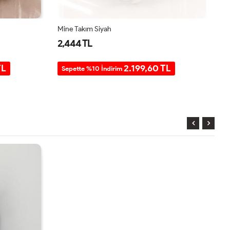
Mine Takım Siyah
Mi
2,444 TL
2
TL
2.199,60 TL
Sepette %10 İndirim
S