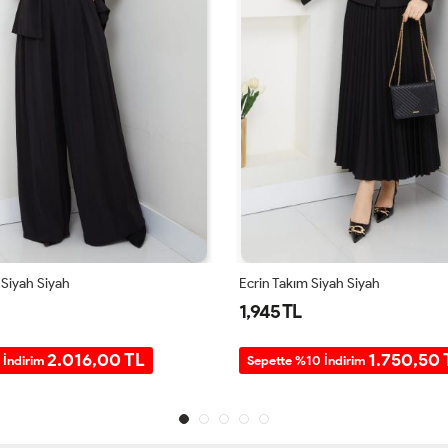
Siyah Siyah
Ecrin Takım Siyah Siyah
1,945 TL
2.016,00 TL
1.750,50 
 İndirim
Sepette %10 İndirim