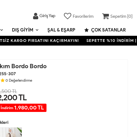
Giriş Yap
Favorilerim
Sepetim [
0
]
DIŞ GIYIM
ŞAL & EŞARP
ÇOK SATANLAR
KARGO FIRSATINI KAÇIRMAYIN!
SEPETTE %10 İNDİRİM | 2000
kım Bordo Bordo
255-307
0
Değerlendirme
,500 TL
2,200
TL
1.980,00 TL
 İndirim
leri