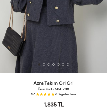
Azra Takım Gri Gri
Ürün Kodu:
504-700
5.0
0
Değerlendirme
1,835
TL