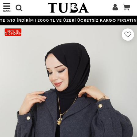
menü
 %10 İNDİRİM | 2000 TL VE ÜZERİ ÜCRETSİZ KARGO FIRSATINI 
SEPETTE
%10 İNDIRIM