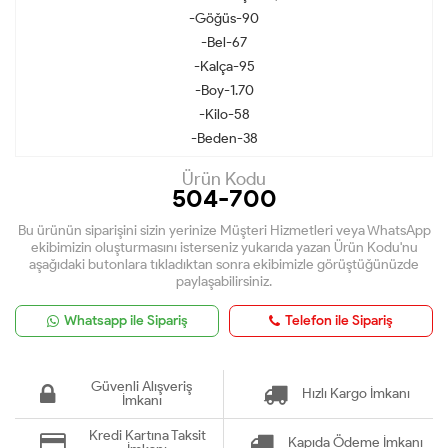
-Göğüs-90
-Bel-67
-Kalça-95
-Boy-1.70
-Kilo-58
-Beden-38
Ürün Kodu
504-700
Bu ürünün siparişini sizin yerinize Müşteri Hizmetleri veya WhatsApp
ekibimizin oluşturmasını isterseniz yukarıda yazan Ürün Kodu'nu
aşağıdaki butonlara tıkladıktan sonra ekibimizle görüştüğünüzde
paylaşabilirsiniz.
Whatsapp ile Sipariş
Telefon ile Sipariş
Güvenli Alışveriş
Hızlı Kargo İmkanı
İmkanı
Kredi Kartına Taksit
Kapıda Ödeme İmkanı