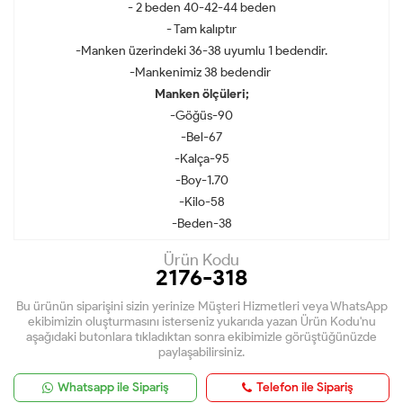
- 2 beden 40-42-44 beden
- Tam kalıptır
-Manken üzerindeki 36-38 uyumlu 1 bedendir.
-Mankenimiz 38 bedendir
Manken ölçüleri;
-Göğüs-90
-Bel-67
-Kalça-95
-Boy-1.70
-Kilo-58
-Beden-38
Ürün Kodu
2176-318
Bu ürünün siparişini sizin yerinize Müşteri Hizmetleri veya WhatsApp
ekibimizin oluşturmasını isterseniz yukarıda yazan Ürün Kodu'nu
aşağıdaki butonlara tıkladıktan sonra ekibimizle görüştüğünüzde
paylaşabilirsiniz.
Whatsapp ile Sipariş
Telefon ile Sipariş