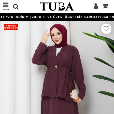
menü
 %10 İNDİRİM | 2000 TL VE ÜZERİ ÜCRETSİZ KARGO FIRSATINI
SEPETTE
%10 İNDIRIM