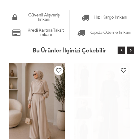
Güvenli Alışveriş
Hızlı Kargo İmkanı
İmkanı
Kredi Kartına Taksit
Kapıda Ödeme İmkanı
İmkanı
Bu Ürünler İlginizi Çekebilir