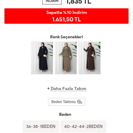
1,835
TL
İNDİRİM
Sepette %10 İndirim
1.651,50 TL
Renk Seçenekleri
+
Daha Fazla Takım
Beden Tablosu
Beden
36-38-1BEDEN
40-42-44-2BEDEN