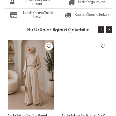
Güvenli Alışveriş
Hızlı Kargo İmkanı
İmkanı
Kredi Kartına Taksit
Kapıda Ödeme İmkanı
İmkanı
Bu Ürünler İlginizi Çekebilir
Nejla Takım Taş Taş Rengi
Nejla Takım Acı Kahve Acı Kahve