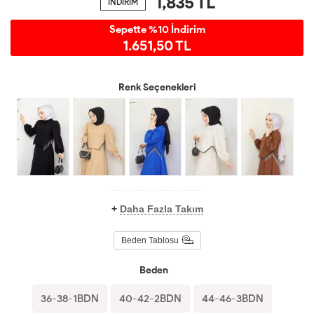
1,835
TL
İNDİRİM
Sepette %10 İndirim
1.651,50 TL
Renk Seçenekleri
+
Daha Fazla Takım
Beden Tablosu
Beden
36-38-1BDN
40-42-2BDN
44-46-3BDN