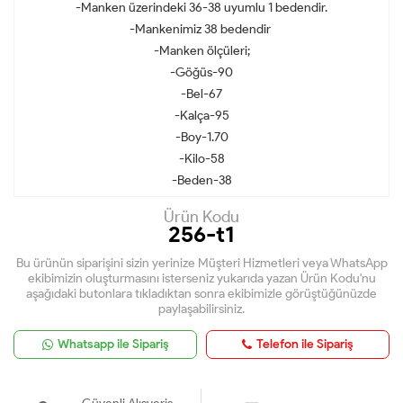
-Manken üzerindeki 36-38 uyumlu 1 bedendir.
-Mankenimiz 38 bedendir
-Manken ölçüleri;
-Göğüs-90
-Bel-67
-Kalça-95
-Boy-1.70
-Kilo-58
-Beden-38
Ürün Kodu
256-t1
Bu ürünün siparişini sizin yerinize Müşteri Hizmetleri veya WhatsApp
ekibimizin oluşturmasını isterseniz yukarıda yazan Ürün Kodu'nu
aşağıdaki butonlara tıkladıktan sonra ekibimizle görüştüğünüzde
paylaşabilirsiniz.
Whatsapp ile Sipariş
Telefon ile Sipariş