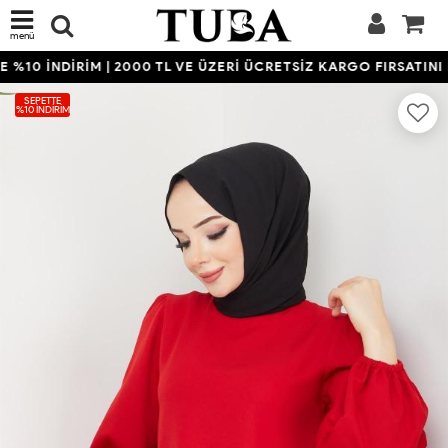
menü
%10 İNDİRİM | 2000 TL VE ÜZERİ ÜCRETSİZ KARGO FIRSATINI K
SEPETTE
%10 İNDIRIM