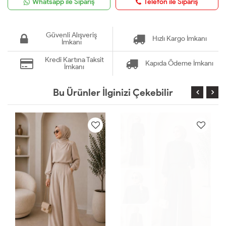
Whatsapp ile Sipariş
Telefon ile Sipariş
Güvenli Alışveriş
Hızlı Kargo İmkanı
İmkanı
Kredi Kartına Taksit
Kapıda Ödeme İmkanı
İmkanı
Bu Ürünler İlginizi Çekebilir