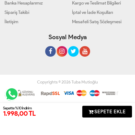
Banka Hesaplarımız
Kargo ve Teslimat Bilgileri
Sipariş Takibi
İptal ve İade Koşulları
İletişim
Mesafeli Satış Sözleşmesi
Sosyal Medya
Copyrights © 2026 Tuba Mutioğlu
Geliştir - powered by innovation
Sepette %10 İndirim
SEPETE EKLE
1.998,00 TL
Anasayfa
Üye Girişi
Sepetim
Sipariş Takibi
İletişim