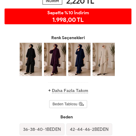
2,220
TL
İNDİRİM
Sepette %10 İndirim
1.998,00 TL
Renk Seçenekleri
+
Daha Fazla Takım
Beden Tablosu
Beden
36-38-40-1BEDEN
42-44-46-2BEDEN