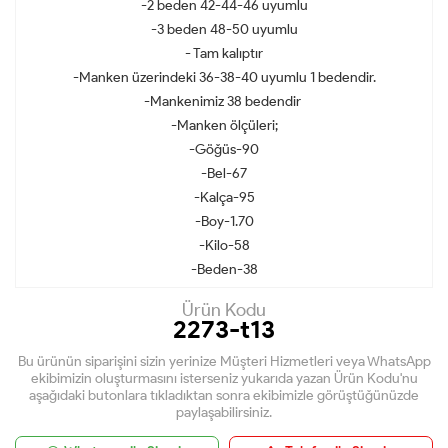
-2 beden 42-44-46 uyumlu
-3 beden 48-50 uyumlu
- Tam kalıptır
-Manken üzerindeki 36-38-40 uyumlu 1 bedendir.
-Mankenimiz 38 bedendir
-Manken ölçüleri;
-Göğüs-90
-Bel-67
-Kalça-95
-Boy-1.70
-Kilo-58
-Beden-38
Ürün Kodu
2273-t13
Bu ürünün siparişini sizin yerinize Müşteri Hizmetleri veya WhatsApp
ekibimizin oluşturmasını isterseniz yukarıda yazan Ürün Kodu'nu
aşağıdaki butonlara tıkladıktan sonra ekibimizle görüştüğünüzde
paylaşabilirsiniz.