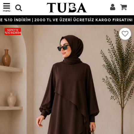
menü
%10 İNDİRİM | 2000 TL VE ÜZERİ ÜCRETSİZ KARGO FIRSATINI K
SEPETTE
%10 İNDIRIM