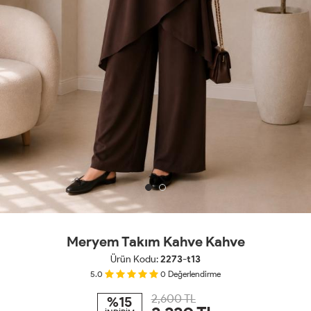
Meryem Takım Kahve Kahve
Ürün Kodu:
2273-t13
5.0
0
Değerlendirme
2,600 TL
%15