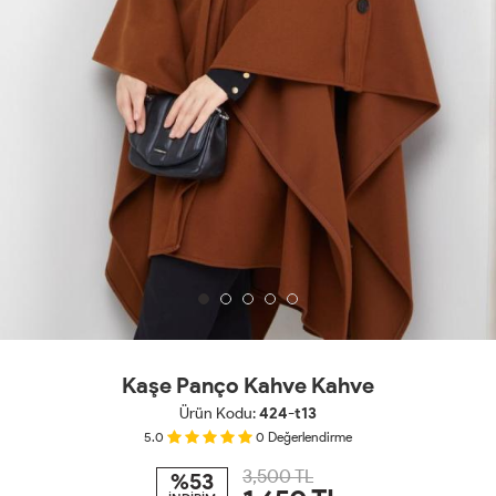
Kaşe Panço Kahve Kahve
Ürün Kodu:
424-t13
5.0
0
Değerlendirme
3,500 TL
%53