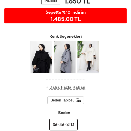
1,650
TL
İNDİRİM
Sepette %10 İndirim
1.485,00 TL
Renk Seçenekleri
+
Daha Fazla Kaban
Beden Tablosu
Beden
36-46-STD