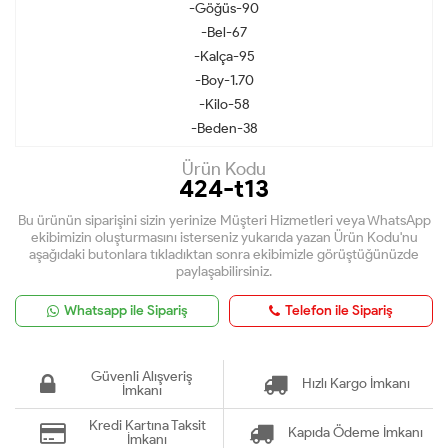
-Göğüs-90
-Bel-67
-Kalça-95
-Boy-1.70
-Kilo-58
-Beden-38
Ürün Kodu
424-t13
Bu ürünün siparişini sizin yerinize Müşteri Hizmetleri veya WhatsApp
ekibimizin oluşturmasını isterseniz yukarıda yazan Ürün Kodu'nu
aşağıdaki butonlara tıkladıktan sonra ekibimizle görüştüğünüzde
paylaşabilirsiniz.
Whatsapp ile Sipariş
Telefon ile Sipariş
Güvenli Alışveriş
Hızlı Kargo İmkanı
İmkanı
Kredi Kartına Taksit
Kapıda Ödeme İmkanı
İmkanı