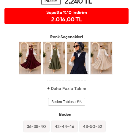
2,240
TL
İNDİRİM
Sepette %10 İndirim
2.016,00 TL
Renk Seçenekleri
+
Daha Fazla Takım
Beden Tablosu
Beden
36-38-40
42-44-46
48-50-52