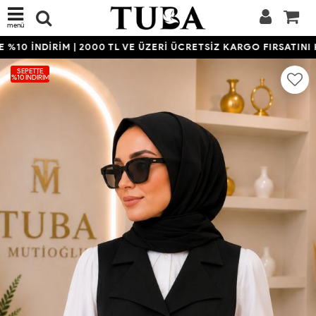
menü
10 İNDİRİM | 2000 TL VE ÜZERİ ÜCRETSİZ KARGO FIRSATINI K
SEPETTE
%10 İNDIRIM