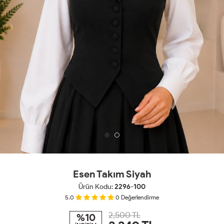
Esen Takım Siyah
Ürün Kodu:
2296-100
5.0
0
Değerlendirme
2,500 TL
%10