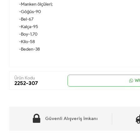
-Manken ölçüleri;
-Göğüs-90
-Bel-67
-Kalça-95
-Boy-1.70
-Kilo-58
-Beden-38
Ürün Kodu
Wh
2252-307
Güvenli Alışveriş İmkanı