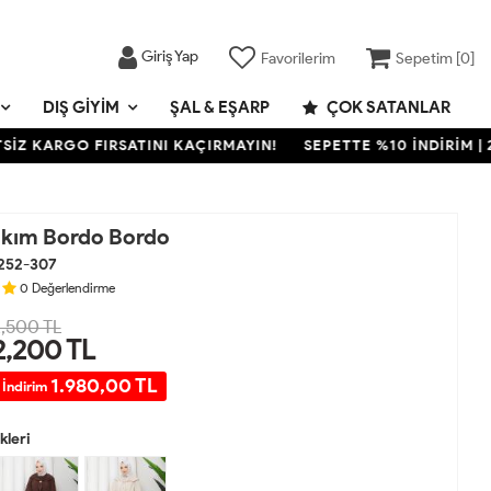
Giriş Yap
Favorilerim
Sepetim [
0
]
DIŞ GIYIM
ŞAL & EŞARP
ÇOK SATANLAR
ARGO FIRSATINI KAÇIRMAYIN!
SEPETTE %10 İNDİRİM | 2000 
kım Bordo Bordo
252-307
0
Değerlendirme
,500 TL
2,200
TL
1.980,00 TL
 İndirim
leri