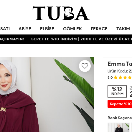
RSATI
ABIYE
ELBISE
GÖMLEK
FERACE
TAKIM
AYIN!
SEPETTE %10 İNDİRİM | 2000 TL VE ÜZERİ ÜCRETSİZ K
Emma Ta
Ürün Kodu:
2
5.0
2
%12
İNDİRİM
Sepette %10
Renk Seçenek