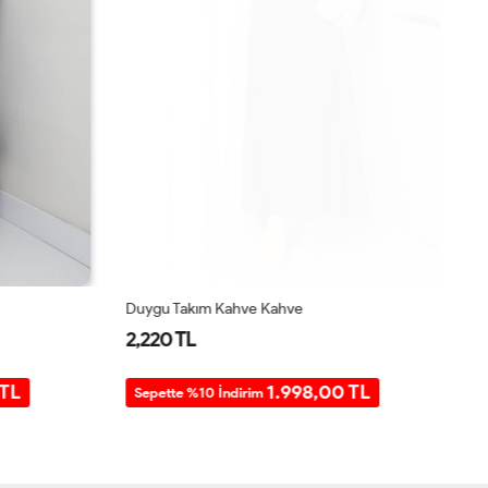
Duygu Takım Kahve Kahve
Se
2,220 TL
2
TL
1.998,00 TL
Sepette %10 İndirim
S