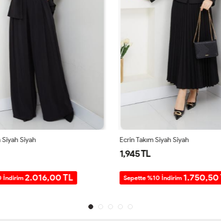
Siyah Siyah
Ecrin Takım Siyah Siyah
1,945 TL
2.016,00 TL
1.750,50 
 İndirim
Sepette %10 İndirim