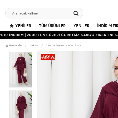
YENILER
TÜM ÜRÜNLER
YENILER
İNDIRIM FI
DİRİM | 2000 TL VE ÜZERİ ÜCRETSİZ KARGO FIRSATINI KAÇIRM
Anasayfa
Takım
Emma Takım Bordo Bordo
SEPETTE
%10 İNDIRIM