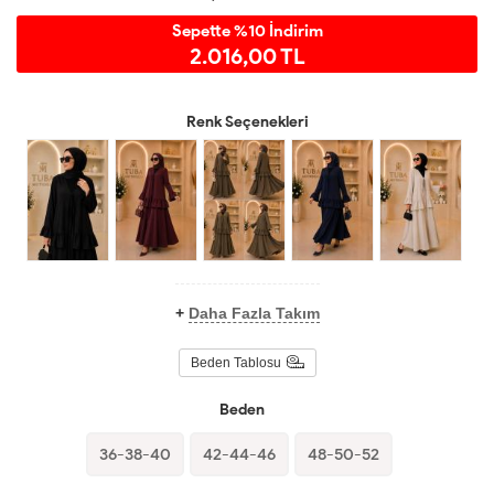
Sepette %10 İndirim
2.016,00 TL
Renk Seçenekleri
+
Daha Fazla Takım
Beden Tablosu
Beden
36-38-40
42-44-46
48-50-52