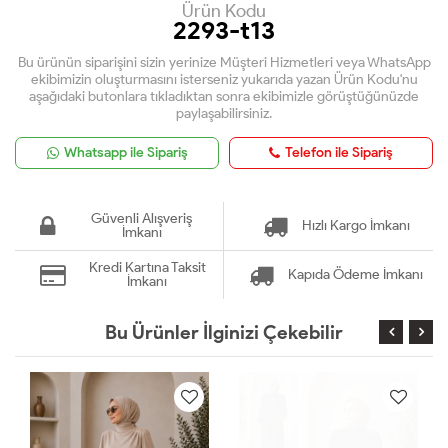
Ürün Kodu
2293-t13
Bu ürünün siparişini sizin yerinize Müşteri Hizmetleri veya WhatsApp
ekibimizin oluşturmasını isterseniz yukarıda yazan Ürün Kodu'nu
aşağıdaki butonlara tıkladıktan sonra ekibimizle görüştüğünüzde
paylaşabilirsiniz.
Whatsapp ile Sipariş
Telefon ile Sipariş
Güvenli Alışveriş
Hızlı Kargo İmkanı
İmkanı
Kredi Kartına Taksit
Kapıda Ödeme İmkanı
İmkanı
Bu Ürünler İlginizi Çekebilir