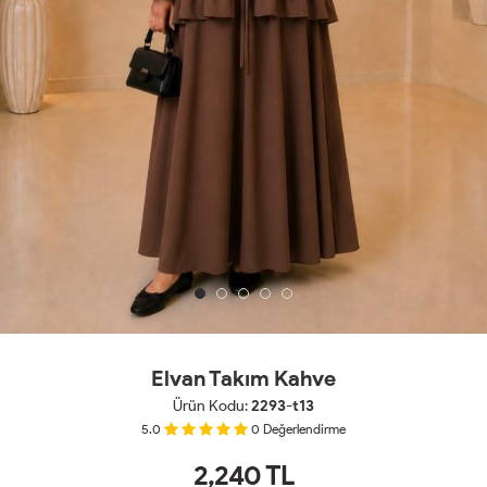
Elvan Takım Kahve
Ürün Kodu:
2293-t13
5.0
0
Değerlendirme
2,240
TL