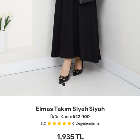
Elmas Takım Siyah Siyah
Ürün Kodu:
522-100
5.0
0
Değerlendirme
1,935
TL