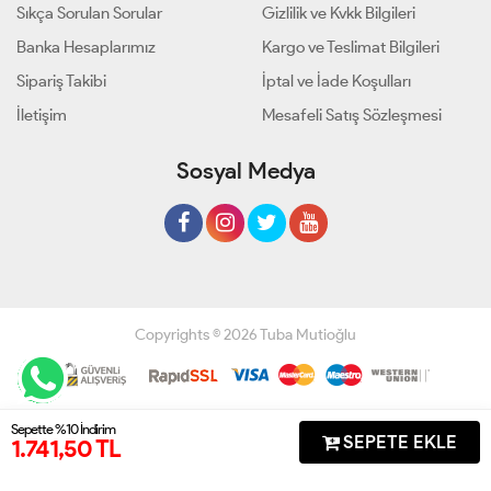
Sıkça Sorulan Sorular
Gizlilik ve Kvkk Bilgileri
Banka Hesaplarımız
Kargo ve Teslimat Bilgileri
Sipariş Takibi
İptal ve İade Koşulları
İletişim
Mesafeli Satış Sözleşmesi
Sosyal Medya
Copyrights © 2026 Tuba Mutioğlu
Geliştir - powered by innovation
Sepette %10 İndirim
SEPETE EKLE
1.741,50 TL
Anasayfa
Üye Girişi
Sepetim
Sipariş Takibi
İletişim