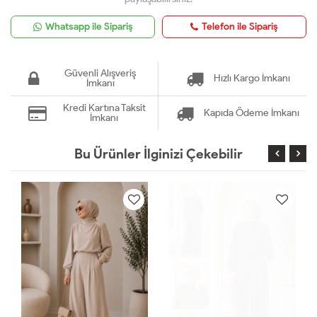
Whatsapp ile Sipariş
Telefon ile Sipariş
Güvenli Alışveriş
Hızlı Kargo İmkanı
İmkanı
Kredi Kartına Taksit
Kapıda Ödeme İmkanı
İmkanı
Bu Ürünler İlginizi Çekebilir