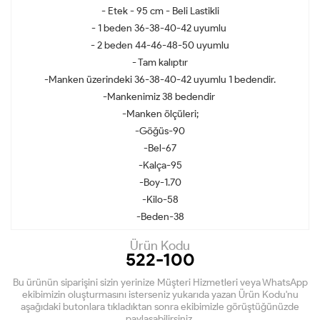
- Etek - 95 cm - Beli Lastikli
- 1 beden 36-38-40-42 uyumlu
- 2 beden 44-46-48-50 uyumlu
- Tam kalıptır
-Manken üzerindeki 36-38-40-42 uyumlu 1 bedendir.
-Mankenimiz 38 bedendir
-Manken ölçüleri;
-Göğüs-90
-Bel-67
-Kalça-95
-Boy-1.70
-Kilo-58
-Beden-38
Ürün Kodu
522-100
Bu ürünün siparişini sizin yerinize Müşteri Hizmetleri veya WhatsApp
ekibimizin oluşturmasını isterseniz yukarıda yazan Ürün Kodu'nu
aşağıdaki butonlara tıkladıktan sonra ekibimizle görüştüğünüzde
paylaşabilirsiniz.