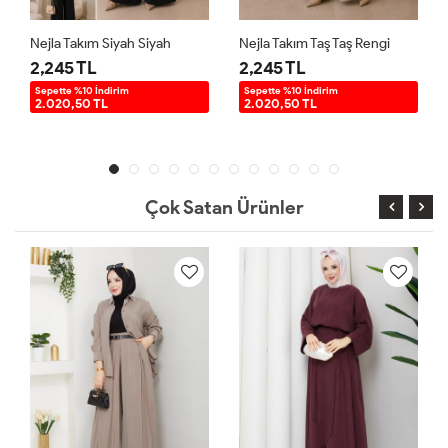
m Siyah Siyah
Nejla Takım Taş Taş Rengi
L
2,245 TL
2,245 TL
 İndirim
Sepette %10 İndirim
Sepette %10 İndir
 TL
2.020,50 TL
2.020,50 TL
Çok Satan Ürünler