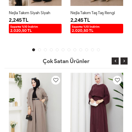
yah Siyah
Nejla Takım Taş Taş Rengi
2,245 TL
2,245 TL
im
Sepette %10 İndirim
Sepette %10 İndirim
2.020,50 TL
2.020,50 TL
Çok Satan Ürünler