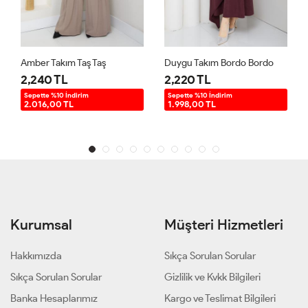
Amber Takım Taş Taş
Duygu Takım Bordo Bordo
A
2,240 TL
2,220 TL
2
Sepette %10 İndirim
Sepette %10 İndirim
S
2.016,00 TL
1.998,00 TL
Kurumsal
Müşteri Hizmetleri
Hakkımızda
Sıkça Sorulan Sorular
Sıkça Sorulan Sorular
Gizlilik ve Kvkk Bilgileri
Banka Hesaplarımız
Kargo ve Teslimat Bilgileri