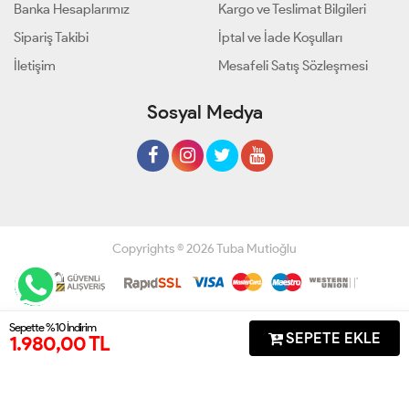
Banka Hesaplarımız
Kargo ve Teslimat Bilgileri
Sipariş Takibi
İptal ve İade Koşulları
İletişim
Mesafeli Satış Sözleşmesi
Sosyal Medya
Copyrights © 2026 Tuba Mutioğlu
Geliştir - powered by innovation
Sepette %10 İndirim
SEPETE EKLE
1.980,00 TL
Anasayfa
Üye Girişi
Sepetim
Sipariş Takibi
İletişim