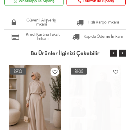
Whatsapp ile Sipariş
Telefon ile Sipariş
Güvenli Alışveriş
Hızlı Kargo İmkanı
İmkanı
Kredi Kartına Taksit
Kapıda Ödeme İmkanı
İmkanı
Bu Ürünler İlginizi Çekebilir
KARGO
KARGO
BEDAVA
BEDAVA