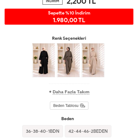
2,200
TL
İNDİRİM
Sepette %10 İndirim
1.980,00 TL
Renk Seçenekleri
+
Daha Fazla Takım
Beden Tablosu
Beden
36-38-40-1BDN
42-44-46-2BEDEN