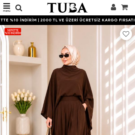
menü
E %10 İNDİRİM | 2000 TL VE ÜZERİ ÜCRETSİZ KARGO FIRSATINI
SEPETTE
%10 İNDIRIM