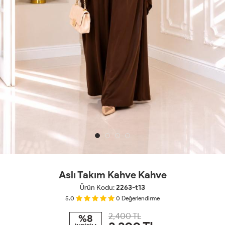
Aslı Takım Kahve Kahve
Ürün Kodu:
2263-t13
5.0
0
Değerlendirme
2,400 TL
%8