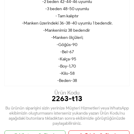
-2 beden 42-44-46 uyumlu
-3 beden 48-50 uyumlu
- Tam kalıptır
-Manken üzerindeki 36-38-40 uyumlu 1 bedendir.
-Mankenimiz 38 bedendir
-Manken ölçüleri;
-Göğüs-90
-Bel-67
-Kalça-95
-Boy-1.70
-Kilo-58
-Beden-38
Ürün Kodu
2263-t13
Bu ürünün siparişini sizin yerinize Müşteri Hizmetleri veya WhatsApp
ekibimizin oluşturmasını isterseniz yukarıda yazan Ürün Kodu'nu
aşağıdaki butonlara tıkladıktan sonra ekibimizle görüştüğünüzde
paylaşabilirsiniz.